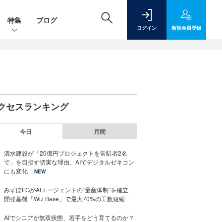
特集
ブログ
ログイン
新規
会員登録
クセスランキング
今日
月間
清水建設が「20億円プロジェクトを常駐者2名
で」を目指す切実な理由、AIでデジタルゼネコン
にも変化
NEW
みずほFGがAIエージェントの“量産体制”を確立
開発基盤「Wiz Base」で最大70%の工数短縮
AIでシニアが無双状態、若手をどう育てるのか？