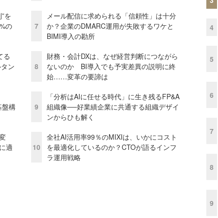
”を
メール配信に求められる「信頼性」は十分
0%の
7
か？企業のDMARC運用が失敗するワケと
4
BIMI導入の勘所
てる
財務・会計DXは、なぜ経営判断につながら
5
ルタン
8
ないのか BI導入でも予実差異の説明に終
始……変革の要諦は
6
「分析はAIに任せる時代」に生き残るFP&A
e基盤構
9
組織像──好業績企業に共通する組織デザイ
ンからひも解く
7
変
全社AI活用率99％のMIXIは、いかにコスト
化に適
10
を最適化しているのか？CTOが語るインフ
ラ運用戦略
8
9