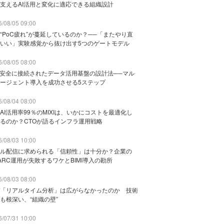
支えるAI活用と変化に適応できる組織設計
/08/05 09:00
“PoC疲れ”が蔓延しているのか？──「またやり直
いい」実験感覚から抜け出す5つのゲートモデル
/08/05 08:00
と安全に接続されたデータ活用基盤の設計法──マル
ージェント導入を成功させる5ステップ
/08/04 08:00
AI活用率99％のMIXIは、いかにコストを最適化し
るのか？CTOが語るインフラ運用戦略
/08/03 10:00
ル配信に求められる「信頼性」は十分か？企業の
ARC運用が失敗するワケとBIMI導入の勘所
/08/03 08:00
「リアルタイム分析」は広がらなかったのか 技術
も根深い、“組織の壁”
/07/31 10:00