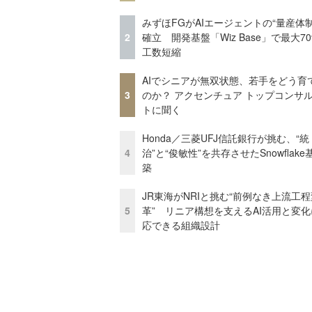
みずほFGがAIエージェントの“量産体制
2
確立 開発基盤「Wiz Base」で最大7
工数短縮
AIでシニアが無双状態、若手をどう育
3
のか？ アクセンチュア トップコンサ
トに聞く
Honda／三菱UFJ信託銀行が挑む、“統
4
治”と“俊敏性”を共存させたSnowflak
築
JR東海がNRIと挑む“前例なき上流工程
5
革” リニア構想を支えるAI活用と変
応できる組織設計