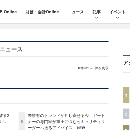
B Online
財務・会計Online
ニュース
記事
イベント
とニュース
ア
0件中1～0件を表示
1
2
駐者2
未曾有のトレンドが押し寄せる今、ガート
タル
6
ナーの専門家が重圧に悩むセキュリティリ
ーダーへ送るアドバイス
NEW
3