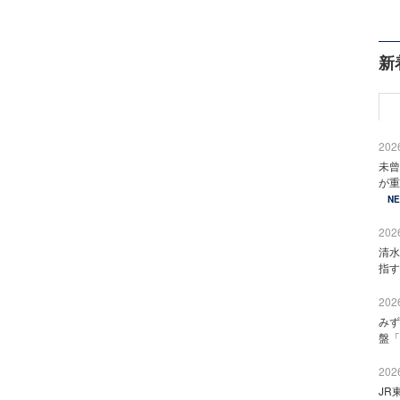
新
2026
未曾
が重
N
2026
清水
指す
2026
みず
盤「
2026
JR