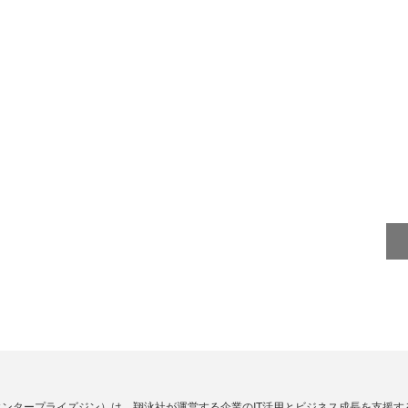
Zine」（エンタープライズジン）は、翔泳社が運営する企業のIT活用とビジネス成長を支