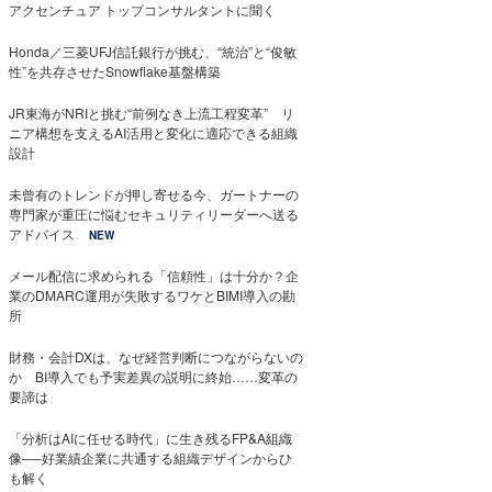
アクセンチュア トップコンサルタントに聞く
Honda／三菱UFJ信託銀行が挑む、“統治”と“俊敏
性”を共存させたSnowflake基盤構築
JR東海がNRIと挑む“前例なき上流工程変革” リ
ニア構想を支えるAI活用と変化に適応できる組織
設計
未曾有のトレンドが押し寄せる今、ガートナーの
専門家が重圧に悩むセキュリティリーダーへ送る
アドバイス
NEW
メール配信に求められる「信頼性」は十分か？企
業のDMARC運用が失敗するワケとBIMI導入の勘
所
財務・会計DXは、なぜ経営判断につながらないの
か BI導入でも予実差異の説明に終始……変革の
要諦は
「分析はAIに任せる時代」に生き残るFP&A組織
像──好業績企業に共通する組織デザインからひ
も解く