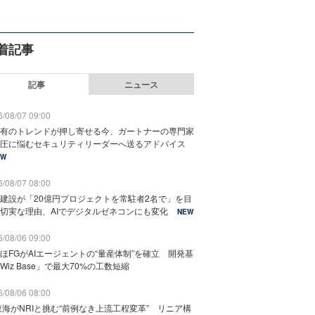
着記事
記事
ニュース
/08/07 09:00
有のトレンドが押し寄せる今、ガートナーの専門家
圧に悩むセキュリティリーダーへ送るアドバイス
EW
/08/07 08:00
建設が「20億円プロジェクトを常駐者2名で」を目
切実な理由、AIでデジタルゼネコンにも変化
NEW
/08/06 09:00
ほFGがAIエージェントの“量産体制”を確立 開発基
Wiz Base」で最大70%の工数短縮
/08/06 08:00
東海がNRIと挑む“前例なき上流工程変革” リニア構