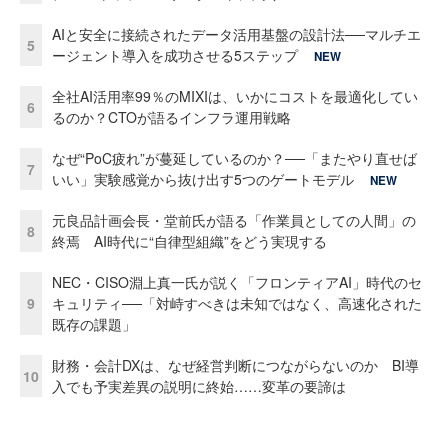
AIと安全に接続されたデータ活用基盤の設計法──マルチエ
5
ージェント導入を成功させる5ステップ
NEW
全社AI活用率99％のMIXIは、いかにコストを最適化してい
6
るのか？CTOが語るインフラ運用戦略
なぜ“PoC疲れ”が蔓延しているのか？──「またやり直せば
7
いい」実験感覚から抜け出す5つのゲートモデル
NEW
元良品計画会長・堂前氏が語る「作業員としての人間」の
8
終焉 AI時代に“自律型組織”をどう実現する
NEC・CISO淵上真一氏が説く「フロンティアAI」時代のセ
9
キュリティ──「対峙すべきは未知ではなく、高速化された
既存の課題」
財務・会計DXは、なぜ経営判断につながらないのか BI導
10
入でも予実差異の説明に終始……変革の要諦は