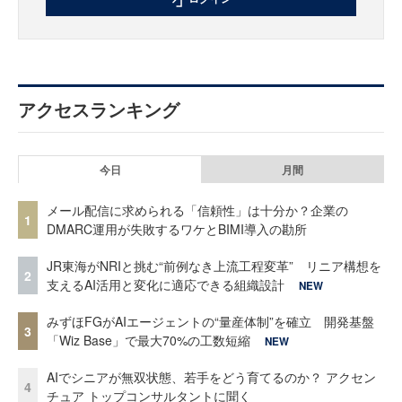
アクセスランキング
今日
月間
メール配信に求められる「信頼性」は十分か？企業の
1
DMARC運用が失敗するワケとBIMI導入の勘所
JR東海がNRIと挑む“前例なき上流工程変革” リニア構想を
2
支えるAI活用と変化に適応できる組織設計
NEW
みずほFGがAIエージェントの“量産体制”を確立 開発基盤
3
「Wiz Base」で最大70%の工数短縮
NEW
AIでシニアが無双状態、若手をどう育てるのか？ アクセン
4
チュア トップコンサルタントに聞く