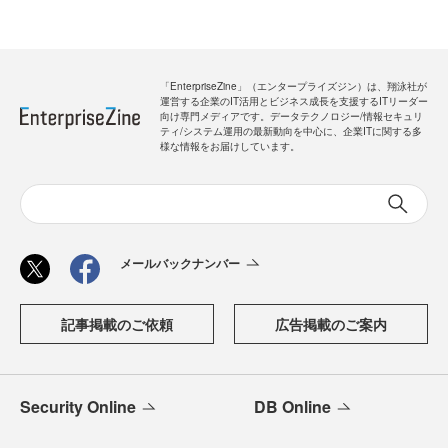
「EnterpriseZine」（エンタープライズジン）は、翔泳社が
運営する企業のIT活用とビジネス成長を支援するITリーダー
向け専門メディアです。データテクノロジー/情報セキュリ
ティ/システム運用の最新動向を中心に、企業ITに関する多
様な情報をお届けしています。
メールバックナンバー
記事掲載のご依頼
広告掲載のご案内
Security Online
DB Online