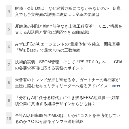
財務・会計DXは、なぜ経営判断につながらないのか BI導
4
入でも予実差異の説明に終始……変革の要諦は
JR東海がNRIと挑む“前例なき上流工程変革” リニア構想を
5
支えるAI活用と変化に適応できる組織設計
みずほFGがAIエージェントの“量産体制”を確立 開発基盤
6
「Wiz Base」で最大70%の工数短縮
技術的実装、SBOM管理、そして「PSIRT 2.0」へ……CRA
7
の各要求事項に応える実務のポイント
未曾有のトレンドが押し寄せる今、ガートナーの専門家が
8
重圧に悩むセキュリティリーダーへ送るアドバイス
NEW
「分析はAIに任せる時代」に生き残るFP&A組織像──好業
9
績企業に共通する組織デザインからひも解く
全社AI活用率99％のMIXIは、いかにコストを最適化してい
10
るのか？CTOが語るインフラ運用戦略