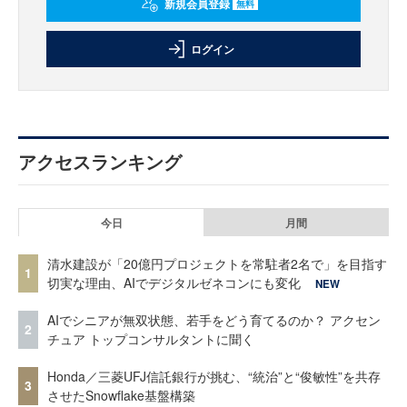
新規会員登録
無料
ログイン
アクセスランキング
今日
月間
清水建設が「20億円プロジェクトを常駐者2名で」を目指す
1
切実な理由、AIでデジタルゼネコンにも変化
NEW
AIでシニアが無双状態、若手をどう育てるのか？ アクセン
2
チュア トップコンサルタントに聞く
Honda／三菱UFJ信託銀行が挑む、“統治”と“俊敏性”を共存
3
させたSnowflake基盤構築