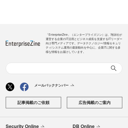
「EnterpriseZine」（エンタープライズジン）は、翔泳社が
運営する企業のIT活用とビジネス成長を支援するITリーダー
向け専門メディアです。データテクノロジー/情報セキュリ
ティ/システム運用の最新動向を中心に、企業ITに関する多
様な情報をお届けしています。
メールバックナンバー
記事掲載のご依頼
広告掲載のご案内
Security Online
DB Online