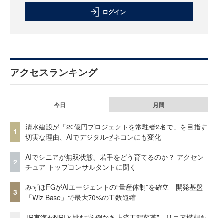
ログイン
アクセスランキング
今日
月間
清水建設が「20億円プロジェクトを常駐者2名で」を目指す
1
切実な理由、AIでデジタルゼネコンにも変化
AIでシニアが無双状態、若手をどう育てるのか？ アクセン
2
チュア トップコンサルタントに聞く
みずほFGがAIエージェントの“量産体制”を確立 開発基盤
3
「Wiz Base」で最大70%の工数短縮
JR東海がNRIと挑む“前例なき上流工程変革” リニア構想を