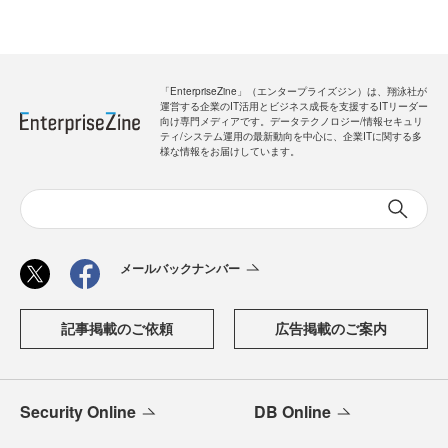
「EnterpriseZine」（エンタープライズジン）は、翔泳社が
運営する企業のIT活用とビジネス成長を支援するITリーダー
向け専門メディアです。データテクノロジー/情報セキュリ
ティ/システム運用の最新動向を中心に、企業ITに関する多
様な情報をお届けしています。
メールバックナンバー
記事掲載のご依頼
広告掲載のご案内
Security Online
DB Online