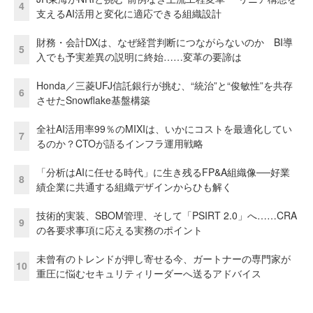
4
支えるAI活用と変化に適応できる組織設計
財務・会計DXは、なぜ経営判断につながらないのか BI導
5
入でも予実差異の説明に終始……変革の要諦は
Honda／三菱UFJ信託銀行が挑む、“統治”と“俊敏性”を共存
6
させたSnowflake基盤構築
全社AI活用率99％のMIXIは、いかにコストを最適化してい
7
るのか？CTOが語るインフラ運用戦略
「分析はAIに任せる時代」に生き残るFP&A組織像──好業
8
績企業に共通する組織デザインからひも解く
技術的実装、SBOM管理、そして「PSIRT 2.0」へ……CRA
9
の各要求事項に応える実務のポイント
未曾有のトレンドが押し寄せる今、ガートナーの専門家が
10
重圧に悩むセキュリティリーダーへ送るアドバイス