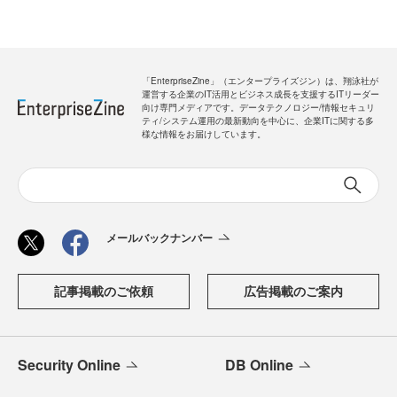
「EnterpriseZine」（エンタープライズジン）は、翔泳社が
運営する企業のIT活用とビジネス成長を支援するITリーダー
向け専門メディアです。データテクノロジー/情報セキュリ
ティ/システム運用の最新動向を中心に、企業ITに関する多
様な情報をお届けしています。
メールバックナンバー
記事掲載のご依頼
広告掲載のご案内
Security Online
DB Online