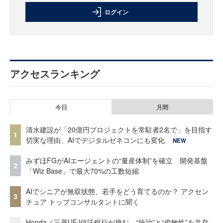
ログイン
アクセスランキング
今日
月間
清水建設が「20億円プロジェクトを常駐者2名で」を目指す
1
切実な理由、AIでデジタルゼネコンにも変化
NEW
みずほFGがAIエージェントの“量産体制”を確立 開発基盤
2
「Wiz Base」で最大70%の工数短縮
AIでシニアが無双状態、若手をどう育てるのか？ アクセン
3
チュア トップコンサルタントに聞く
Honda／三菱UFJ信託銀行が挑む、“統治”と“俊敏性”を共存