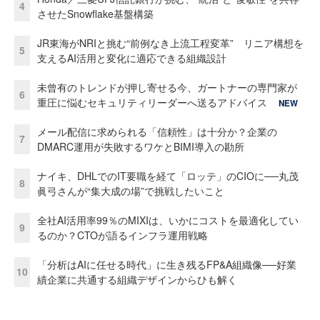
4
させたSnowflake基盤構築
JR東海がNRIと挑む“前例なき上流工程変革” リニア構想を
5
支えるAI活用と変化に適応できる組織設計
未曾有のトレンドが押し寄せる今、ガートナーの専門家が
6
重圧に悩むセキュリティリーダーへ送るアドバイス
NEW
メール配信に求められる「信頼性」は十分か？企業の
7
DMARC運用が失敗するワケとBIMI導入の勘所
ナイキ、DHLでのIT要職を経て「ロッテ」のCIOに──丸茂
8
眞弓さんが“集大成の場”で挑戦したいこと
全社AI活用率99％のMIXIは、いかにコストを最適化してい
9
るのか？CTOが語るインフラ運用戦略
「分析はAIに任せる時代」に生き残るFP&A組織像──好業
10
績企業に共通する組織デザインからひも解く