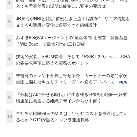
4
入でも予実差異の説明に終始……変革の要諦は
JR東海がNRIと挑む“前例なき上流工程変革” リニア構想を
5
支えるAI活用と変化に適応できる組織設計
みずほFGがAIエージェントの“量産体制”を確立 開発基盤
6
「Wiz Base」で最大70%の工数短縮
技術的実装、SBOM管理、そして「PSIRT 2.0」へ……CRA
7
の各要求事項に応える実務のポイント
未曾有のトレンドが押し寄せる今、ガートナーの専門家が
8
重圧に悩むセキュリティリーダーへ送るアドバイス
NEW
「分析はAIに任せる時代」に生き残るFP&A組織像──好業
9
績企業に共通する組織デザインからひも解く
全社AI活用率99％のMIXIは、いかにコストを最適化してい
10
るのか？CTOが語るインフラ運用戦略