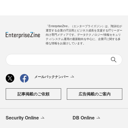
「EnterpriseZine」（エンタープライズジン）は、翔泳社が
運営する企業のIT活用とビジネス成長を支援するITリーダー
向け専門メディアです。データテクノロジー/情報セキュリ
ティ/システム運用の最新動向を中心に、企業ITに関する多
様な情報をお届けしています。
メールバックナンバー
記事掲載のご依頼
広告掲載のご案内
Security Online
DB Online