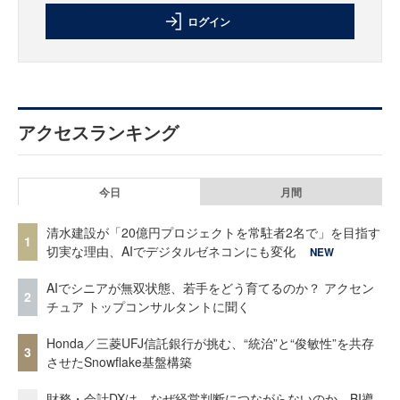
ログイン
アクセスランキング
今日
月間
清水建設が「20億円プロジェクトを常駐者2名で」を目指す
1
切実な理由、AIでデジタルゼネコンにも変化
NEW
AIでシニアが無双状態、若手をどう育てるのか？ アクセン
2
チュア トップコンサルタントに聞く
Honda／三菱UFJ信託銀行が挑む、“統治”と“俊敏性”を共存
3
させたSnowflake基盤構築
財務・会計DXは、なぜ経営判断につながらないのか BI導