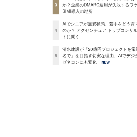
3
か？企業のDMARC運用が失敗するワ
BIMI導入の勘所
AIでシニアが無双状態、若手をどう育
4
のか？ アクセンチュア トップコンサ
トに聞く
清水建設が「20億円プロジェクトを常
5
名で」を目指す切実な理由、AIでデジ
ゼネコンにも変化
NEW