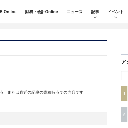
B Online
財務・会計Online
ニュース
記事
イベント
ア
時点、または直近の記事の寄稿時点での内容です
1
2