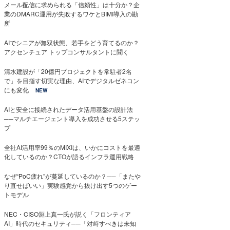
メール配信に求められる「信頼性」は十分か？企
業のDMARC運用が失敗するワケとBIMI導入の勘
所
AIでシニアが無双状態、若手をどう育てるのか？
アクセンチュア トップコンサルタントに聞く
清水建設が「20億円プロジェクトを常駐者2名
で」を目指す切実な理由、AIでデジタルゼネコン
にも変化
NEW
AIと安全に接続されたデータ活用基盤の設計法
──マルチエージェント導入を成功させる5ステッ
プ
全社AI活用率99％のMIXIは、いかにコストを最適
化しているのか？CTOが語るインフラ運用戦略
なぜ“PoC疲れ”が蔓延しているのか？──「またや
り直せばいい」実験感覚から抜け出す5つのゲー
トモデル
NEC・CISO淵上真一氏が説く「フロンティア
AI」時代のセキュリティ──「対峙すべきは未知