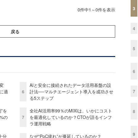
3
0件中1～0件を表示
4
戻る
5
6
変
AIと安全に接続されたデータ活用基盤の設
7
化に適
6
計法──マルチエージェント導入を成功させ
る5ステップ
”を
全社AI活用率99％のMIXIは、いかにコスト
8
0%の
7
を最適化しているのか？CTOが語るインフ
ラ運用戦略
9
十分
なぜ“PoC疲れ”が蔓延しているのか？