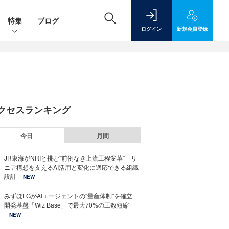
特集
ブログ
ログイン
新規
会員登録
クセスランキング
今日
月間
JR東海がNRIと挑む“前例なき上流工程変革” リ
ニア構想を支えるAI活用と変化に適応できる組織
設計
NEW
みずほFGがAIエージェントの“量産体制”を確立
開発基盤「Wiz Base」で最大70%の工数短縮
NEW