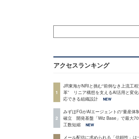
アクセスランキング
JR東海がNRIと挑む“前例なき上流工程
1
革” リニア構想を支えるAI活用と変
応できる組織設計
NEW
みずほFGがAIエージェントの“量産体制
2
確立 開発基盤「Wiz Base」で最大7
工数短縮
NEW
メール配信に求められる「信頼性」は