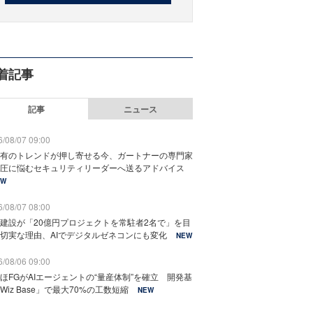
着記事
記事
ニュース
/08/07 09:00
有のトレンドが押し寄せる今、ガートナーの専門家
圧に悩むセキュリティリーダーへ送るアドバイス
EW
/08/07 08:00
建設が「20億円プロジェクトを常駐者2名で」を目
切実な理由、AIでデジタルゼネコンにも変化
NEW
/08/06 09:00
ほFGがAIエージェントの“量産体制”を確立 開発基
Wiz Base」で最大70%の工数短縮
NEW