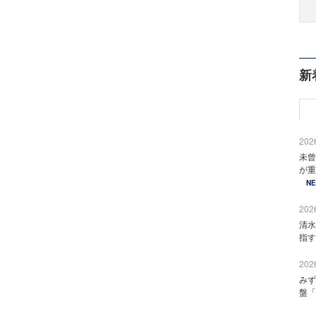
新
2026
未曾
が重
N
2026
清水
指す
2026
みず
盤「