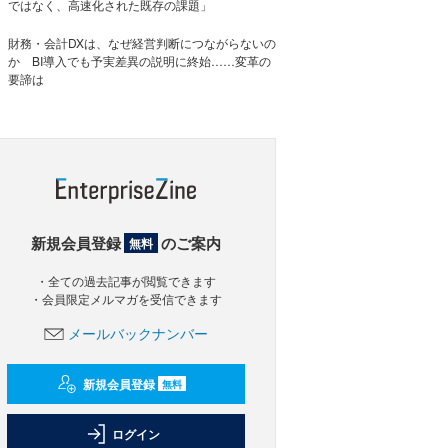
ではなく、高速化された既存の課題」
財務・会計DXは、なぜ経営判断につながらないの
か BI導入でも予実差異の説明に終始……変革の
要諦は
新規会員登録
のご案内
無料
・全ての過去記事が閲覧できます
・会員限定メルマガを受信できます
メールバックナンバー
新規会員登録
無料
ログイン