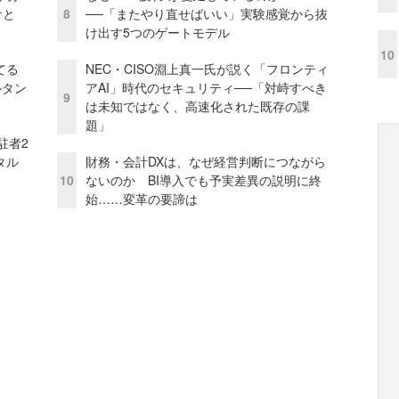
ケと
8
──「またやり直せばいい」実験感覚から抜
け出す5つのゲートモデル
10
てる
NEC・CISO淵上真一氏が説く「フロンティ
ルタン
アAI」時代のセキュリティ──「対峙すべき
9
は未知ではなく、高速化された既存の課
題」
駐者2
タル
財務・会計DXは、なぜ経営判断につながら
10
ないのか BI導入でも予実差異の説明に終
始……変革の要諦は