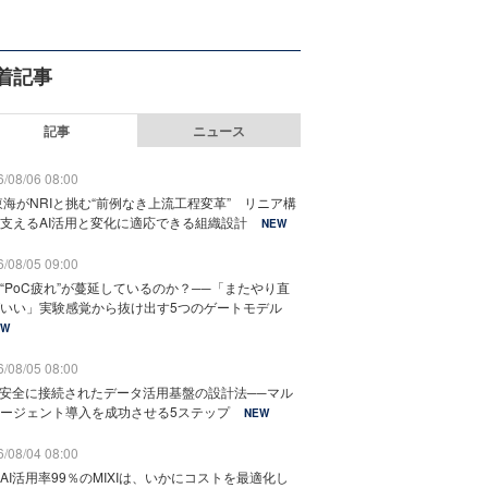
着記事
記事
ニュース
/08/06 08:00
東海がNRIと挑む“前例なき上流工程変革” リニア構
支えるAI活用と変化に適応できる組織設計
NEW
/08/05 09:00
“PoC疲れ”が蔓延しているのか？──「またやり直
いい」実験感覚から抜け出す5つのゲートモデル
EW
/08/05 08:00
と安全に接続されたデータ活用基盤の設計法──マル
ージェント導入を成功させる5ステップ
NEW
/08/04 08:00
AI活用率99％のMIXIは、いかにコストを最適化し