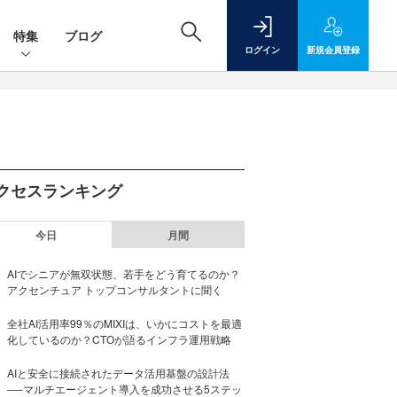
特集
ブログ
ログイン
新規
会員登録
クセスランキング
今日
月間
AIでシニアが無双状態、若手をどう育てるのか？
アクセンチュア トップコンサルタントに聞く
全社AI活用率99％のMIXIは、いかにコストを最適
化しているのか？CTOが語るインフラ運用戦略
AIと安全に接続されたデータ活用基盤の設計法
──マルチエージェント導入を成功させる5ステッ