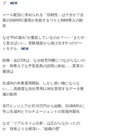
プ
NEW
メール配信に求められる「信頼性」は十分か？企
業のDMARC運用が失敗するワケとBIMI導入の勘
所
なぜ“PoC疲れ”が蔓延しているのか？──「またや
り直せばいい」実験感覚から抜け出す5つのゲー
トモデル
NEW
財務・会計DXは、なぜ経営判断につながらないの
か BI導入でも予実差異の説明に終始……変革の
要諦は
生成AIの本番運用開始、しかし使い物にならな
い……高精度な自社専用LLMを実現するデータ整
備の勘所
非ITエンジニアが月10万円から始動、SUBARUに
学ぶ生成AIとマルチエージェントの現場内製化
なぜ「リアルタイム分析」は広がらなかったの
か 技術よりも根深い、“組織の壁”