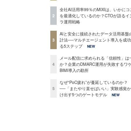
全社AI活用率99％のMIXIは、いかに
2
を最適化しているのか？CTOが語るイ
ラ運用戦略
AIと安全に接続されたデータ活用基盤
3
計法──マルチエージェント導入を成
る5ステップ
NEW
メール配信に求められる「信頼性」は
4
か？企業のDMARC運用が失敗するワ
BIMI導入の勘所
なぜ“PoC疲れ”が蔓延しているのか？
5
──「またやり直せばいい」実験感覚
け出す5つのゲートモデル
NEW