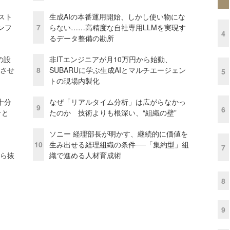
コスト
生成AIの本番運用開始、しかし使い物にな
ンフ
7
らない……高精度な自社専用LLMを実現す
4
るデータ整備の勘所
の設
非ITエンジニアが月10万円から始動、
功させ
8
SUBARUに学ぶ生成AIとマルチエージェン
5
トの現場内製化
十分
なぜ「リアルタイム分析」は広がらなかっ
9
6
ケと
たのか 技術よりも根深い、“組織の壁”
ソニー 経理部長が明かす、継続的に価値を
10
生み出せる経理組織の条件──「集約型」組
7
から抜
織で進める人材育成術
8
9