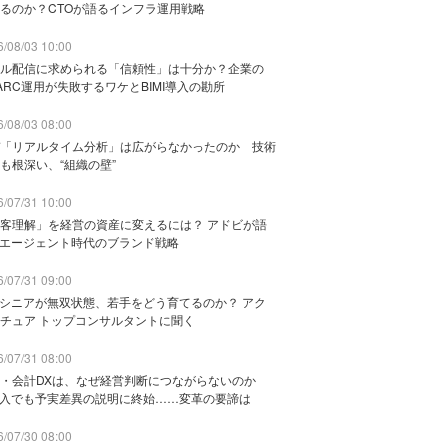
るのか？CTOが語るインフラ運用戦略
/08/03 10:00
ル配信に求められる「信頼性」は十分か？企業の
ARC運用が失敗するワケとBIMI導入の勘所
/08/03 08:00
「リアルタイム分析」は広がらなかったのか 技術
も根深い、“組織の壁”
/07/31 10:00
客理解」を経営の資産に変えるには？ アドビが語
Iエージェント時代のブランド戦略
/07/31 09:00
でシニアが無双状態、若手をどう育てるのか？ アク
チュア トップコンサルタントに聞く
/07/31 08:00
務・会計DXは、なぜ経営判断につながらないのか
導入でも予実差異の説明に終始……変革の要諦は
/07/30 08:00