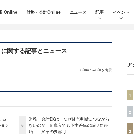
B Online
財務・会計Online
ニュース
記事
イベント
」に関する記事とニュース
ア
0件中1～0件を表示
1
2
てる
財務・会計DXは、なぜ経営判断につながら
ルタン
6
ないのか BI導入でも予実差異の説明に終
3
始……変革の要諦は