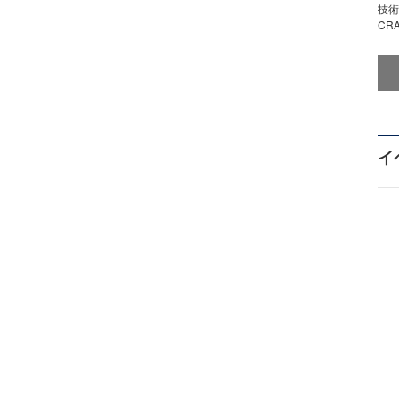
技術
CR
イ