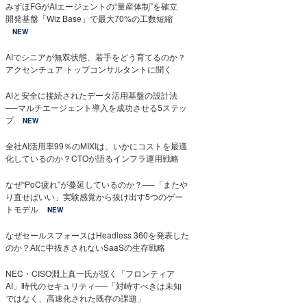
みずほFGがAIエージェントの“量産体制”を確立
開発基盤「Wiz Base」で最大70%の工数短縮
NEW
AIでシニアが無双状態、若手をどう育てるのか？
アクセンチュア トップコンサルタントに聞く
AIと安全に接続されたデータ活用基盤の設計法
──マルチエージェント導入を成功させる5ステッ
プ
NEW
全社AI活用率99％のMIXIは、いかにコストを最適
化しているのか？CTOが語るインフラ運用戦略
なぜ“PoC疲れ”が蔓延しているのか？──「またや
り直せばいい」実験感覚から抜け出す5つのゲー
トモデル
NEW
なぜセールスフォースはHeadless 360を発表した
のか？AIに中抜きされないSaaSの生存戦略
NEC・CISO淵上真一氏が説く「フロンティア
AI」時代のセキュリティ──「対峙すべきは未知
ではなく、高速化された既存の課題」