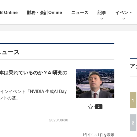
B Online
財務・会計Online
ニュース
記事
イベント
ニュース
ア
本は乗れているのか？AI研究の
ベント「NVIDIA 生成AI Day
トの基...
1
2
2023/08/30
2
1件中1～1件を表示