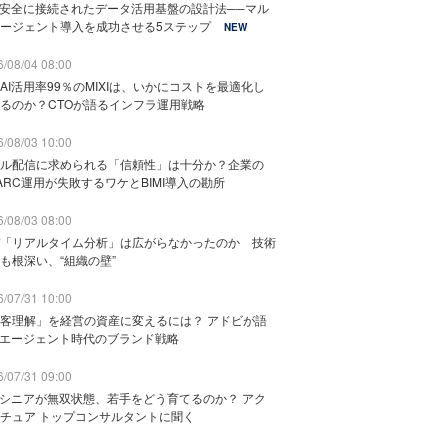
と安全に接続されたデータ活用基盤の設計法──マル
ージェント導入を成功させる5ステップ
NEW
/08/04 08:00
AI活用率99％のMIXIは、いかにコストを最適化し
るのか？CTOが語るインフラ運用戦略
/08/03 10:00
ル配信に求められる「信頼性」は十分か？企業の
ARC運用が失敗するワケとBIMI導入の勘所
/08/03 08:00
「リアルタイム分析」は広がらなかったのか 技術
も根深い、“組織の壁”
/07/31 10:00
客理解」を経営の資産に変えるには？ アドビが語
Iエージェント時代のブランド戦略
/07/31 09:00
でシニアが無双状態、若手をどう育てるのか？ アク
チュア トップコンサルタントに聞く