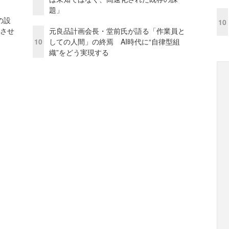
題」
の設
10
功させ
元良品計画会長・堂前氏が語る「作業員と
10
しての人間」の終焉 AI時代に“自律型組
織”をどう実現する