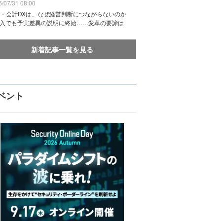
/07/31 08:00
務・会計DXは、なぜ経営判断につながらないのか
導入でも予実差異の説明に終始……変革の要諦は
新着記事一覧を見る
ベント