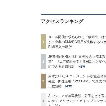
アクセスランキング
メール配信に求められる「信頼性」は
1
か？企業のDMARC運用が失敗するワ
BIMI導入の勘所
JR東海がNRIと挑む“前例なき上流工程
2
革” リニア構想を支えるAI活用と変
応できる組織設計
NEW
みずほFGがAIエージェントの“量産体制
3
確立 開発基盤「Wiz Base」で最大7
工数短縮
NEW
AIでシニアが無双状態、若手をどう育
4
のか？ アクセンチュア トップコンサ
トに聞く