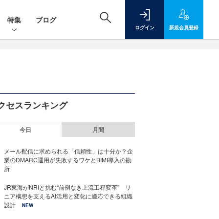
特集
ブログ
ログイン
新規
会員登録
クセスランキング
今日
月間
メール配信に求められる「信頼性」は十分か？企
業のDMARC運用が失敗するワケとBIMI導入の勘
所
JR東海がNRIと挑む“前例なき上流工程変革” リ
ニア構想を支えるAI活用と変化に適応できる組織
設計
NEW