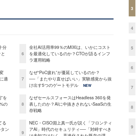
3
4
十分
全社AI活用率99％のMIXIは、いかにコスト
5
ケと
6
を最適化しているのか？CTOが語るインフ
ラ運用戦略
6
変
なぜ“PoC疲れ”が蔓延しているのか？
化に適
7
──「またやり直せばいい」実験感覚から抜
け出す5つのゲートモデル
NEW
7
”を
なぜセールスフォースはHeadless 360を発
0%の
8
表したのか？AIに中抜きされないSaaSの生
8
存戦略
てる
NEC・CISO淵上真一氏が説く「フロンティ
9
ルタン
アAI」時代のセキュリティ──「対峙すべき
9
は未知ではなく、高速化された既存の課