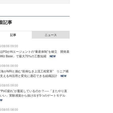
着記事
記事
ニュース
/08/06 09:00
ほFGがAIエージェントの“量産体制”を確立 開発基
Wiz Base」で最大70%の工数短縮
NEW
/08/06 08:00
東海がNRIと挑む“前例なき上流工程変革” リニア構
支えるAI活用と変化に適応できる組織設計
NEW
/08/05 09:00
“PoC疲れ”が蔓延しているのか？──「またやり直
いい」実験感覚から抜け出す5つのゲートモデル
EW
/08/05 08:00