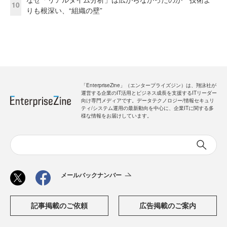
10
りも根深い、“組織の壁”
「EnterpriseZine」（エンタープライズジン）は、翔泳社が
運営する企業のIT活用とビジネス成長を支援するITリーダー
向け専門メディアです。データテクノロジー/情報セキュリ
ティ/システム運用の最新動向を中心に、企業ITに関する多
様な情報をお届けしています。
メールバックナンバー
記事掲載のご依頼
広告掲載のご案内