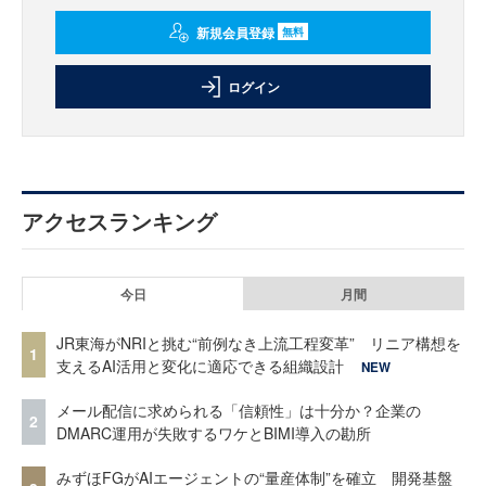
新規会員登録
無料
ログイン
アクセスランキング
今日
月間
JR東海がNRIと挑む“前例なき上流工程変革” リニア構想を
1
支えるAI活用と変化に適応できる組織設計
NEW
メール配信に求められる「信頼性」は十分か？企業の
2
DMARC運用が失敗するワケとBIMI導入の勘所
みずほFGがAIエージェントの“量産体制”を確立 開発基盤