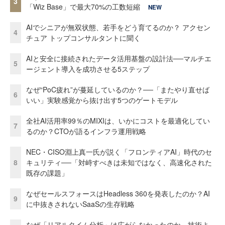
3
「Wiz Base」で最大70%の工数短縮
NEW
AIでシニアが無双状態、若手をどう育てるのか？ アクセン
4
チュア トップコンサルタントに聞く
AIと安全に接続されたデータ活用基盤の設計法──マルチエ
5
ージェント導入を成功させる5ステップ
なぜ“PoC疲れ”が蔓延しているのか？──「またやり直せば
6
いい」実験感覚から抜け出す5つのゲートモデル
全社AI活用率99％のMIXIは、いかにコストを最適化してい
7
るのか？CTOが語るインフラ運用戦略
NEC・CISO淵上真一氏が説く「フロンティアAI」時代のセ
8
キュリティ──「対峙すべきは未知ではなく、高速化された
既存の課題」
なぜセールスフォースはHeadless 360を発表したのか？AI
9
に中抜きされないSaaSの生存戦略
なぜ「リアルタイム分析」は広がらなかったのか 技術よ