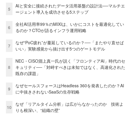
AIと安全に接続されたデータ活用基盤の設計法──マルチエ
5
ージェント導入を成功させる5ステップ
全社AI活用率99％のMIXIは、いかにコストを最適化してい
6
るのか？CTOが語るインフラ運用戦略
なぜ“PoC疲れ”が蔓延しているのか？──「またやり直せば
7
いい」実験感覚から抜け出す5つのゲートモデル
NEC・CISO淵上真一氏が説く「フロンティアAI」時代のセ
8
キュリティ──「対峙すべきは未知ではなく、高速化された
既存の課題」
なぜセールスフォースはHeadless 360を発表したのか？AI
9
に中抜きされないSaaSの生存戦略
なぜ「リアルタイム分析」は広がらなかったのか 技術よ
10
りも根深い、“組織の壁”