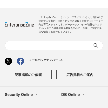
「EnterpriseZine」（エンタープライズジン）は、翔泳社が
運営する企業のIT活用とビジネス成長を支援するITリーダー
向け専門メディアです。データテクノロジー/情報セキュリ
ティ/システム運用の最新動向を中心に、企業ITに関する多
様な情報をお届けしています。
メールバックナンバー
記事掲載のご依頼
広告掲載のご案内
Security Online
DB Online