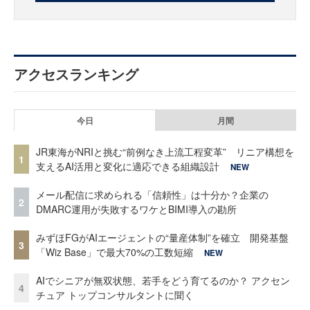
アクセスランキング
今日
月間
JR東海がNRIと挑む“前例なき上流工程変革” リニア構想を
1
支えるAI活用と変化に適応できる組織設計
NEW
メール配信に求められる「信頼性」は十分か？企業の
2
DMARC運用が失敗するワケとBIMI導入の勘所
みずほFGがAIエージェントの“量産体制”を確立 開発基盤
3
「Wiz Base」で最大70%の工数短縮
NEW
AIでシニアが無双状態、若手をどう育てるのか？ アクセン
4
チュア トップコンサルタントに聞く