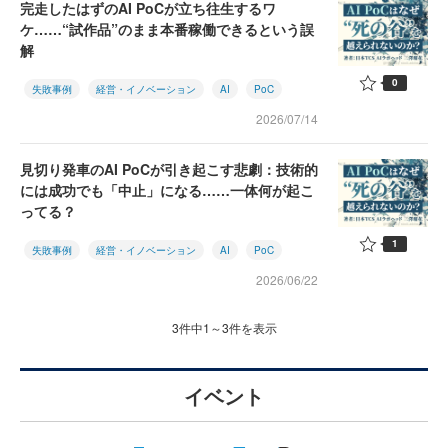
完走したはずのAI PoCが立ち往生するワ
ケ……“試作品”のまま本番稼働できるという誤
解
0
失敗事例
経営・イノベーション
AI
PoC
2026/07/14
見切り発車のAI PoCが引き起こす悲劇：技術的
には成功でも「中止」になる……一体何が起こ
ってる？
1
失敗事例
経営・イノベーション
AI
PoC
2026/06/22
3件中1～3件を表示
イベント