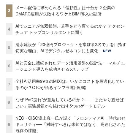
メール配信に求められる「信頼性」は十分か？企業の
3
DMARC運用が失敗するワケとBIMI導入の勘所
AIでシニアが無双状態、若手をどう育てるのか？ アクセン
4
チュア トップコンサルタントに聞く
清水建設が「20億円プロジェクトを常駐者2名で」を目指す
5
切実な理由、AIでデジタルゼネコンにも変化
NEW
AIと安全に接続されたデータ活用基盤の設計法──マルチエ
6
ージェント導入を成功させる5ステップ
全社AI活用率99％のMIXIは、いかにコストを最適化してい
7
るのか？CTOが語るインフラ運用戦略
なぜ“PoC疲れ”が蔓延しているのか？──「またやり直せば
8
いい」実験感覚から抜け出す5つのゲートモデル
NEC・CISO淵上真一氏が説く「フロンティアAI」時代のセ
9
キュリティ──「対峙すべきは未知ではなく、高速化された
既存の課題」