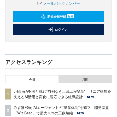
メールバックナンバー
新規会員登録
無料
ログイン
アクセスランキング
今日
月間
JR東海がNRIと挑む“前例なき上流工程変革” リニア構想を
1
支えるAI活用と変化に適応できる組織設計
NEW
みずほFGがAIエージェントの“量産体制”を確立 開発基盤
2
「Wiz Base」で最大70%の工数短縮
NEW