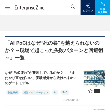
新規
ログイン
会員登録
「AI PoCはなぜ“死の谷”を越えられないの
か？～現場で起こった失敗パターンと回避術
～」一覧
なぜ“PoC疲れ”が蔓延しているのか？──「ま
たやり直せばいい」実験感覚から抜け出す5つ
のゲートモデル
1
失敗事例
経営・イノベーション
AI
PoC
2026/08/05