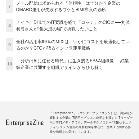
メール配信に求められる「信頼性」は十分か？企業の
7
DMARC運用が失敗するワケとBIMI導入の勘所
ナイキ、DHLでのIT要職を経て「ロッテ」のCIOに──丸茂
8
眞弓さんが“集大成の場”で挑戦したいこと
全社AI活用率99％のMIXIは、いかにコストを最適化してい
9
るのか？CTOが語るインフラ運用戦略
「分析はAIに任せる時代」に生き残るFP&A組織像──好業
10
績企業に共通する組織デザインからひも解く
「EnterpriseZine」（エンタープライズジン）は、翔泳社が
運営する企業のIT活用とビジネス成長を支援するITリーダー
向け専門メディアです。データテクノロジー/情報セキュリ
ティ/システム運用の最新動向を中心に、企業ITに関する多
様な情報をお届けしています。