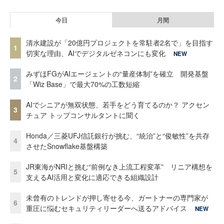
今日
月間
清水建設が「20億円プロジェクトを常駐者2名で」を目指す
1
切実な理由、AIでデジタルゼネコンにも変化
NEW
みずほFGがAIエージェントの“量産体制”を確立 開発基盤
2
「Wiz Base」で最大70%の工数短縮
AIでシニアが無双状態、若手をどう育てるのか？ アクセン
3
チュア トップコンサルタントに聞く
Honda／三菱UFJ信託銀行が挑む、“統治”と“俊敏性”を共存
4
させたSnowflake基盤構築
JR東海がNRIと挑む“前例なき上流工程変革” リニア構想を
5
支えるAI活用と変化に適応できる組織設計
未曾有のトレンドが押し寄せる今、ガートナーの専門家が
6
重圧に悩むセキュリティリーダーへ送るアドバイス
NEW