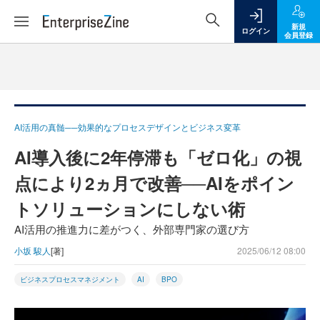
新規
ログイン
会員登録
AI活用の真髄──効果的なプロセスデザインとビジネス変革
AI導入後に2年停滞も「ゼロ化」の視
点により2ヵ月で改善──AIをポイン
トソリューションにしない術
AI活用の推進力に差がつく、外部専門家の選び方
小坂 駿人
[著]
2025/06/12 08:00
ビジネスプロセスマネジメント
AI
BPO