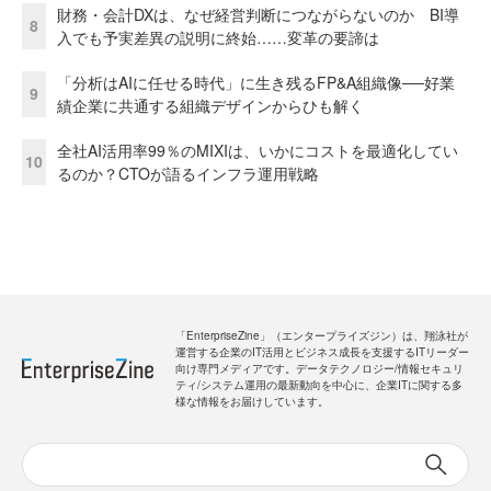
財務・会計DXは、なぜ経営判断につながらないのか BI導
8
入でも予実差異の説明に終始……変革の要諦は
「分析はAIに任せる時代」に生き残るFP&A組織像──好業
9
績企業に共通する組織デザインからひも解く
全社AI活用率99％のMIXIは、いかにコストを最適化してい
10
るのか？CTOが語るインフラ運用戦略
「EnterpriseZine」（エンタープライズジン）は、翔泳社が
運営する企業のIT活用とビジネス成長を支援するITリーダー
向け専門メディアです。データテクノロジー/情報セキュリ
ティ/システム運用の最新動向を中心に、企業ITに関する多
様な情報をお届けしています。