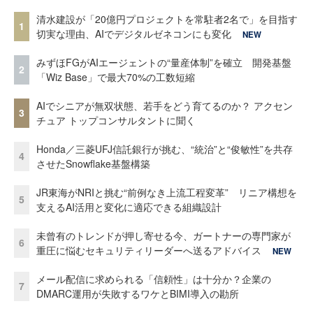
清水建設が「20億円プロジェクトを常駐者2名で」を目指す
1
切実な理由、AIでデジタルゼネコンにも変化
NEW
みずほFGがAIエージェントの“量産体制”を確立 開発基盤
2
「Wiz Base」で最大70%の工数短縮
AIでシニアが無双状態、若手をどう育てるのか？ アクセン
3
チュア トップコンサルタントに聞く
Honda／三菱UFJ信託銀行が挑む、“統治”と“俊敏性”を共存
4
させたSnowflake基盤構築
JR東海がNRIと挑む“前例なき上流工程変革” リニア構想を
5
支えるAI活用と変化に適応できる組織設計
未曾有のトレンドが押し寄せる今、ガートナーの専門家が
6
重圧に悩むセキュリティリーダーへ送るアドバイス
NEW
メール配信に求められる「信頼性」は十分か？企業の
7
DMARC運用が失敗するワケとBIMI導入の勘所