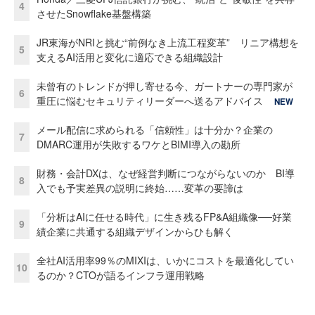
4
させたSnowflake基盤構築
JR東海がNRIと挑む“前例なき上流工程変革” リニア構想を
5
支えるAI活用と変化に適応できる組織設計
未曾有のトレンドが押し寄せる今、ガートナーの専門家が
6
重圧に悩むセキュリティリーダーへ送るアドバイス
NEW
メール配信に求められる「信頼性」は十分か？企業の
7
DMARC運用が失敗するワケとBIMI導入の勘所
財務・会計DXは、なぜ経営判断につながらないのか BI導
8
入でも予実差異の説明に終始……変革の要諦は
「分析はAIに任せる時代」に生き残るFP&A組織像──好業
9
績企業に共通する組織デザインからひも解く
全社AI活用率99％のMIXIは、いかにコストを最適化してい
10
るのか？CTOが語るインフラ運用戦略