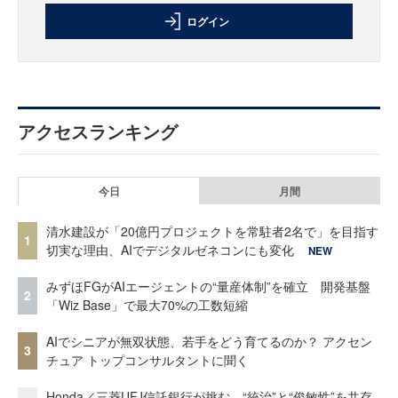
ログイン
アクセスランキング
今日
月間
清水建設が「20億円プロジェクトを常駐者2名で」を目指す
1
切実な理由、AIでデジタルゼネコンにも変化
NEW
みずほFGがAIエージェントの“量産体制”を確立 開発基盤
2
「Wiz Base」で最大70%の工数短縮
AIでシニアが無双状態、若手をどう育てるのか？ アクセン
3
チュア トップコンサルタントに聞く
Honda／三菱UFJ信託銀行が挑む、“統治”と“俊敏性”を共存