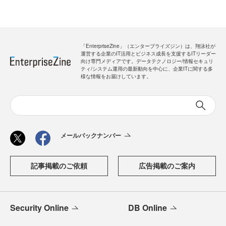
「EnterpriseZine」（エンタープライズジン）は、翔泳社が
運営する企業のIT活用とビジネス成長を支援するITリーダー
向け専門メディアです。データテクノロジー/情報セキュリ
ティ/システム運用の最新動向を中心に、企業ITに関する多
様な情報をお届けしています。
メールバックナンバー
記事掲載のご依頼
広告掲載のご案内
Security Online
DB Online