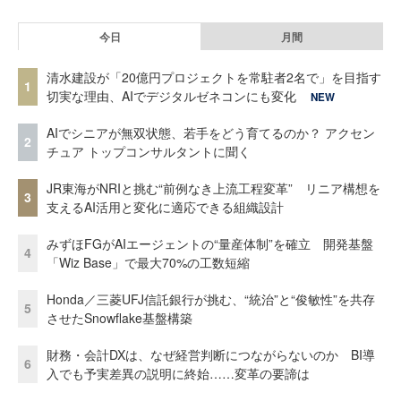
今日
月間
清水建設が「20億円プロジェクトを常駐者2名で」を目指す
1
切実な理由、AIでデジタルゼネコンにも変化
NEW
AIでシニアが無双状態、若手をどう育てるのか？ アクセン
2
チュア トップコンサルタントに聞く
JR東海がNRIと挑む“前例なき上流工程変革” リニア構想を
3
支えるAI活用と変化に適応できる組織設計
みずほFGがAIエージェントの“量産体制”を確立 開発基盤
4
「Wiz Base」で最大70%の工数短縮
Honda／三菱UFJ信託銀行が挑む、“統治”と“俊敏性”を共存
5
させたSnowflake基盤構築
財務・会計DXは、なぜ経営判断につながらないのか BI導
6
入でも予実差異の説明に終始……変革の要諦は