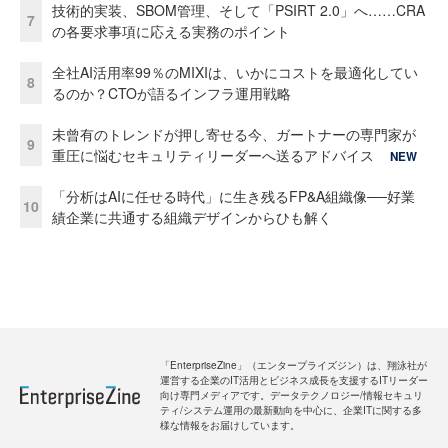
技術的実装、SBOM管理、そして「PSIRT 2.0」へ……CRA
7
の各要求事項に応える実務のポイント
全社AI活用率99％のMIXIは、いかにコストを最適化してい
8
るのか？CTOが語るインフラ運用戦略
未曾有のトレンドが押し寄せる今、ガートナーの専門家が
9
重圧に悩むセキュリティリーダーへ送るアドバイス
NEW
「分析はAIに任せる時代」に生き残るFP&A組織像──好業
10
績企業に共通する組織デザインからひも解く
「EnterpriseZine」（エンタープライズジン）は、翔泳社が
運営する企業のIT活用とビジネス成長を支援するITリーダー
向け専門メディアです。データテクノロジー/情報セキュリ
ティ/システム運用の最新動向を中心に、企業ITに関する多
様な情報をお届けしています。