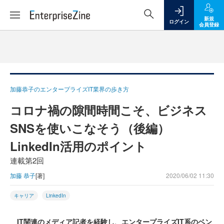
新規
ログイン
会員登録
加藤恭子のエンタープライズIT業界の歩き方
コロナ禍の隙間時間こそ、ビジネス
SNSを使いこなそう（後編）
LinkedIn活用のポイント
連載第2回
加藤 恭子
[著]
2020/06/02 11:30
キャリア
LinkedIn
IT関連のメディア記者を経験し、エンタープライズIT系のベン