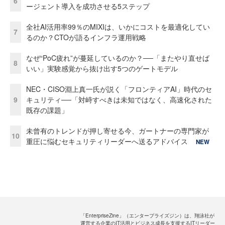
6
ージェント導入を成功させる5ステップ
全社AI活用率99％のMIXIは、いかにコストを最適化してい
7
るのか？CTOが語るインフラ運用戦略
なぜ“PoC疲れ”が蔓延しているのか？──「またやり直せば
8
いい」実験感覚から抜け出す5つのゲートモデル
NEC・CISO淵上真一氏が説く「フロンティアAI」時代のセ
9
キュリティ──「対峙すべきは未知ではなく、高速化された
既存の課題」
未曾有のトレンドが押し寄せる今、ガートナーの専門家が
10
重圧に悩むセキュリティリーダーへ送るアドバイス
NEW
「EnterpriseZine」（エンタープライズジン）は、翔泳社が
運営する企業のIT活用とビジネス成長を支援するITリーダー