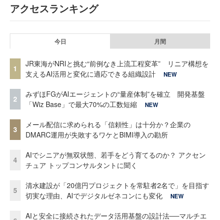
アクセスランキング
今日
月間
JR東海がNRIと挑む“前例なき上流工程変革” リニア構想を
1
支えるAI活用と変化に適応できる組織設計
NEW
みずほFGがAIエージェントの“量産体制”を確立 開発基盤
2
「Wiz Base」で最大70%の工数短縮
NEW
メール配信に求められる「信頼性」は十分か？企業の
3
DMARC運用が失敗するワケとBIMI導入の勘所
AIでシニアが無双状態、若手をどう育てるのか？ アクセン
4
チュア トップコンサルタントに聞く
清水建設が「20億円プロジェクトを常駐者2名で」を目指す
5
切実な理由、AIでデジタルゼネコンにも変化
NEW
AIと安全に接続されたデータ活用基盤の設計法──マルチエ