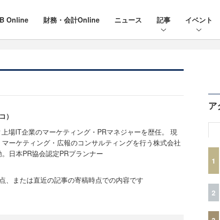
B Online
財務・会計Online
ニュース
記事
イベント
ア
ウコ）
ク上場IT企業のマーケティング・PRマネジャーを歴任。 現
、マーケティング・広報のコンサルティングを行う株式会社
。日本PR協会認定PRプランナー
1
時点、または直近の記事の寄稿時点での内容です
2
3