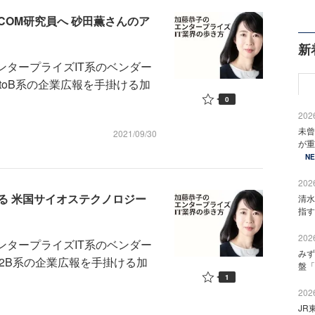
COM研究員へ 砂田薫さんのア
新
ンタープライズIT系のベンダー
toB系の企業広報を手掛ける加
0
2026
未曾
2021/09/30
が重
N
2026
る 米国サイオステクノロジー
清水
指す
2026
ンタープライズIT系のベンダー
みず
2B系の企業広報を手掛ける加
盤「
1
2026
JR