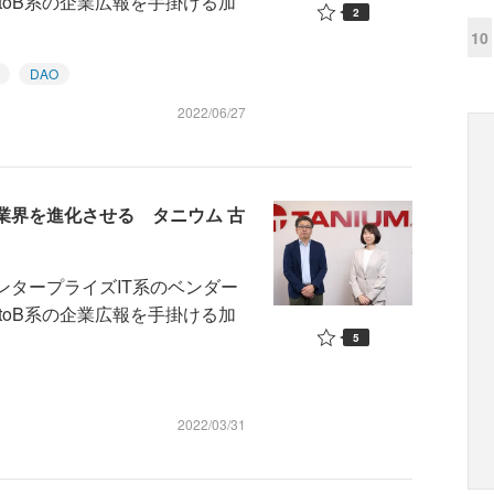
toB系の企業広報を手掛ける加
2
10
DAO
2022/06/27
業界を進化させる タニウム 古
ンタープライズIT系のベンダー
toB系の企業広報を手掛ける加
5
2022/03/31