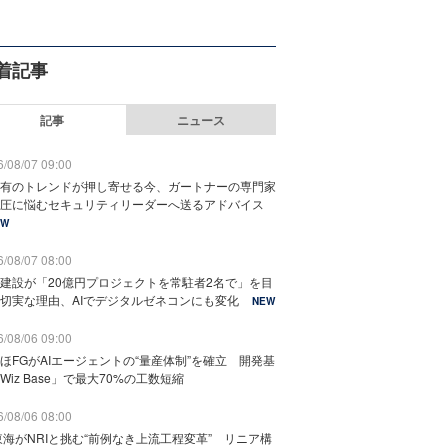
着記事
記事
ニュース
/08/07 09:00
有のトレンドが押し寄せる今、ガートナーの専門家
圧に悩むセキュリティリーダーへ送るアドバイス
EW
/08/07 08:00
建設が「20億円プロジェクトを常駐者2名で」を目
切実な理由、AIでデジタルゼネコンにも変化
NEW
/08/06 09:00
ほFGがAIエージェントの“量産体制”を確立 開発基
Wiz Base」で最大70%の工数短縮
/08/06 08:00
東海がNRIと挑む“前例なき上流工程変革” リニア構