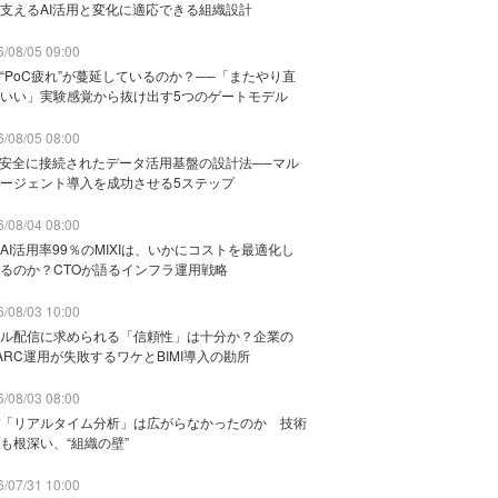
支えるAI活用と変化に適応できる組織設計
/08/05 09:00
“PoC疲れ”が蔓延しているのか？──「またやり直
いい」実験感覚から抜け出す5つのゲートモデル
/08/05 08:00
と安全に接続されたデータ活用基盤の設計法──マル
ージェント導入を成功させる5ステップ
/08/04 08:00
AI活用率99％のMIXIは、いかにコストを最適化し
るのか？CTOが語るインフラ運用戦略
/08/03 10:00
ル配信に求められる「信頼性」は十分か？企業の
ARC運用が失敗するワケとBIMI導入の勘所
/08/03 08:00
「リアルタイム分析」は広がらなかったのか 技術
も根深い、“組織の壁”
/07/31 10:00