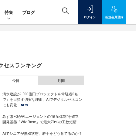
特集
ブログ
ログイン
新規
会員登録
クセスランキング
今日
月間
清水建設が「20億円プロジェクトを常駐者2名
で」を目指す切実な理由、AIでデジタルゼネコン
にも変化
NEW
みずほFGがAIエージェントの“量産体制”を確立
開発基盤「Wiz Base」で最大70%の工数短縮
AIでシニアが無双状態、若手をどう育てるのか？