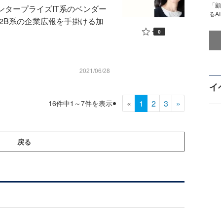
「顧
ンタープライズIT系のベンダー
るA
2B系の企業広報を手掛ける加
0
2021/06/28
イ
«
1
2
3
»
16件中1～7件を表示
戻る