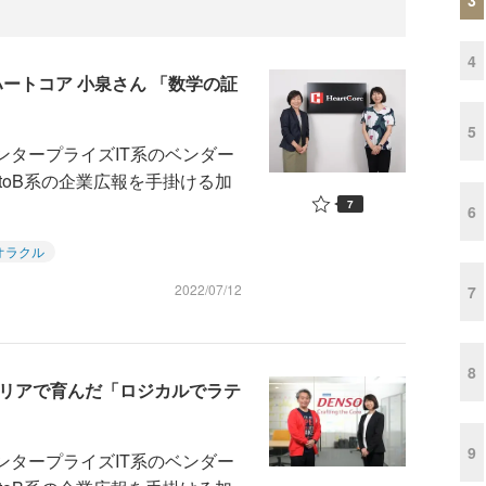
4
ートコア 小泉さん 「数学の証
5
ンタープライズIT系のベンダー
toB系の企業広報を手掛ける加
7
6
オラクル
2022/07/12
7
8
ャリアで育んだ「ロジカルでラテ
9
ンタープライズIT系のベンダー