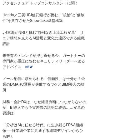
アクセンチュア トップコンサルタントに聞く
Honda／三菱UFJ信託銀行が挑む、“統治”と“俊敏
性”を共存させたSnowflake基盤構築
JR東海がNRIと挑む“前例なき上流工程変革” リ
ニア構想を支えるAI活用と変化に適応できる組織
設計
未曾有のトレンドが押し寄せる今、ガートナーの
専門家が重圧に悩むセキュリティリーダーへ送る
アドバイス
NEW
メール配信に求められる「信頼性」は十分か？企
業のDMARC運用が失敗するワケとBIMI導入の勘
所
財務・会計DXは、なぜ経営判断につながらないの
か BI導入でも予実差異の説明に終始……変革の
要諦は
「分析はAIに任せる時代」に生き残るFP&A組織
像──好業績企業に共通する組織デザインからひ
も解く