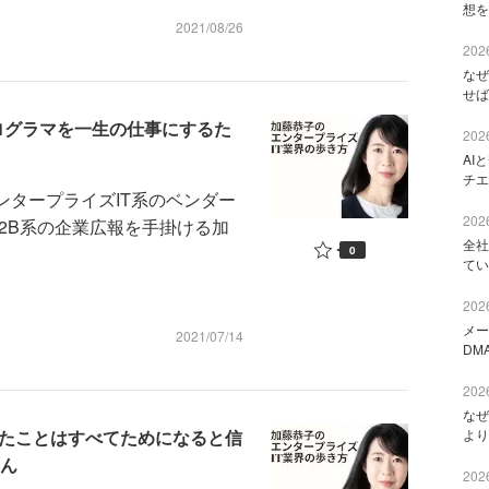
想を
2021/08/26
2026
なぜ
せば
ログラマを一生の仕事にするた
2026
AI
チエ
ンタープライズIT系のベンダー
2026
2B系の企業広報を手掛ける加
全社
0
てい
2026
メー
2021/07/14
DM
2026
なぜ
したことはすべてためになると信
より
さん
2026