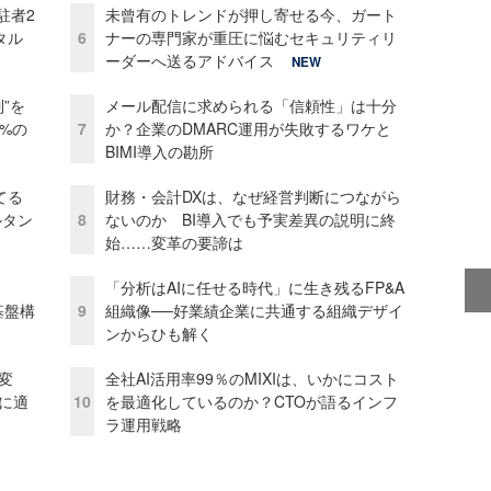
駐者2
未曾有のトレンドが押し寄せる今、ガート
タル
6
ナーの専門家が重圧に悩むセキュリティリ
ーダーへ送るアドバイス
NEW
”を
メール配信に求められる「信頼性」は十分
0%の
7
か？企業のDMARC運用が失敗するワケと
BIMI導入の勘所
てる
財務・会計DXは、なぜ経営判断につながら
ルタン
8
ないのか BI導入でも予実差異の説明に終
始……変革の要諦は
「分析はAIに任せる時代」に生き残るFP&A
e基盤構
9
組織像──好業績企業に共通する組織デザイ
ンからひも解く
変
全社AI活用率99％のMIXIは、いかにコスト
化に適
10
を最適化しているのか？CTOが語るインフ
ラ運用戦略