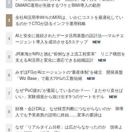
2
DMARC運用が失敗するワケとBIMI導入の勘所
全社AI活用率99％のMIXIは、いかにコストを最適化してい
3
るのか？CTOが語るインフラ運用戦略
AIと安全に接続されたデータ活用基盤の設計法──マルチエ
4
ージェント導入を成功させる5ステップ
NEW
JR東海がNRIと挑む“前例なき上流工程変革” リニア構想を
5
支えるAI活用と変化に適応できる組織設計
NEW
みずほFGがAIエージェントの“量産体制”を確立 開発基盤
6
「Wiz Base」で最大70%の工数短縮
NEW
なぜ“PoC疲れ”が蔓延しているのか？──「またやり直せば
7
いい」実験感覚から抜け出す5つのゲートモデル
NEW
財務・会計DXは、なぜ経営判断につながらないのか BI導
8
入でも予実差異の説明に終始……変革の要諦は
なぜ「リアルタイム分析」は広がらなかったのか 技術よ
9