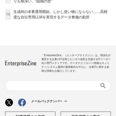
りも根深い、“組織の壁”
生成AIの本番運用開始、しかし使い物にならない……高精
10
度な自社専用LLMを実現するデータ整備の勘所
「EnterpriseZine」（エンタープライズジン）は、翔泳社が
運営する企業のIT活用とビジネス成長を支援するITリーダー
向け専門メディアです。データテクノロジー/情報セキュリ
ティ/システム運用の最新動向を中心に、企業ITに関する多
様な情報をお届けしています。
メールバックナンバー