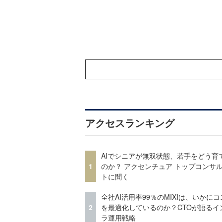
アクセスランキング
AIでシニアが無双状態、若手をどう育
1
のか？ アクセンチュア トップコンサ
トに聞く
全社AI活用率99％のMIXIは、いかに
2
を最適化しているのか？CTOが語るイ
ラ運用戦略