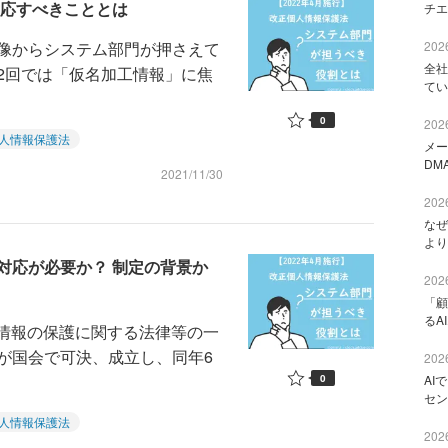
対応すべきこととは
チエ
像からシステム部門が押さえて
2026
全社
2回では「仮名加工情報」に焦
てい
0
2026
人情報保護法
メー
DM
2021/11/30
2026
なぜ
より
対応が必要か？ 制定の背景か
2026
「顧
るA
人情報の保護に関する法律等の一
が国会で可決、成立し、同年6
2026
0
AI
セン
人情報保護法
2026