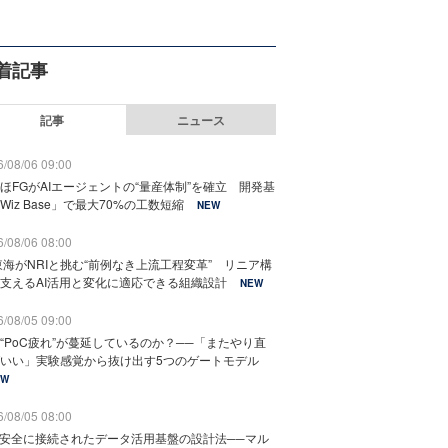
着記事
記事
ニュース
/08/06 09:00
ほFGがAIエージェントの“量産体制”を確立 開発基
Wiz Base」で最大70%の工数短縮
NEW
/08/06 08:00
東海がNRIと挑む“前例なき上流工程変革” リニア構
支えるAI活用と変化に適応できる組織設計
NEW
/08/05 09:00
“PoC疲れ”が蔓延しているのか？──「またやり直
いい」実験感覚から抜け出す5つのゲートモデル
EW
/08/05 08:00
と安全に接続されたデータ活用基盤の設計法──マル