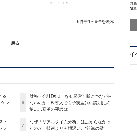
2021/11/19
財
BI
6件中1～6件を表示
戻る
イ
てる
財務・会計DXは、なぜ経営判断につながら
ルタン
6
ないのか BI導入でも予実差異の説明に終
始……変革の要諦は
コスト
なぜ「リアルタイム分析」は広がらなかっ
7
ンフ
たのか 技術よりも根深い、“組織の壁”