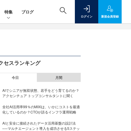
特集
ブログ
ログイン
新規
会員登録
クセスランキング
今日
月間
AIでシニアが無双状態、若手をどう育てるのか？
アクセンチュア トップコンサルタントに聞く
全社AI活用率99％のMIXIは、いかにコストを最適
化しているのか？CTOが語るインフラ運用戦略
AIと安全に接続されたデータ活用基盤の設計法
──マルチエージェント導入を成功させる5ステッ