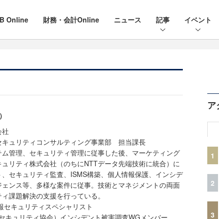
B Online
財務・会計Online
ニュース
記事
イベント
ア
）
会社
セキュリティコンサルティング事業部 担当課長
テム管理、セキュリティ管理に従事した後、マーケティング
1
キュリティ株式会社（のちにNTTデータ先端技術に統合）に
、セキュリティ監査、ISMS構築、個人情報保護、インシデ
2
ジェンス等、多様な案件に従事。技術とマネジメントの両面
ティ課題解決の支援を行っている。
A、情報セキュリティスペシャリスト
3
クセキュリティ協会）インシデント被害調査WGメンバー