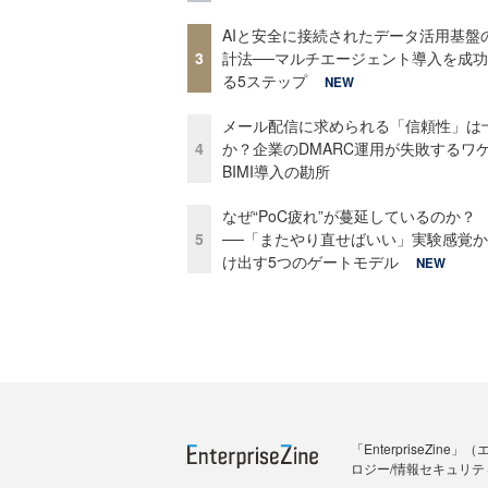
AIと安全に接続されたデータ活用基盤
3
計法──マルチエージェント導入を成
る5ステップ
NEW
メール配信に求められる「信頼性」は
4
か？企業のDMARC運用が失敗するワ
BIMI導入の勘所
なぜ“PoC疲れ”が蔓延しているのか？
5
──「またやり直せばいい」実験感覚
け出す5つのゲートモデル
NEW
「Enterprise
ロジー/情報セキュリテ