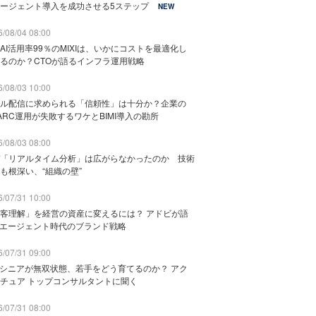
ージェント導入を成功させる5ステップ
NEW
/08/04 08:00
AI活用率99％のMIXIは、いかにコストを最適化し
るのか？CTOが語るインフラ運用戦略
/08/03 10:00
ル配信に求められる「信頼性」は十分か？企業の
ARC運用が失敗するワケとBIMI導入の勘所
/08/03 08:00
「リアルタイム分析」は広がらなかったのか 技術
も根深い、“組織の壁”
/07/31 10:00
客理解」を経営の資産に変えるには？ アドビが語
Iエージェント時代のブランド戦略
/07/31 09:00
でシニアが無双状態、若手をどう育てるのか？ アク
チュア トップコンサルタントに聞く
/07/31 08:00