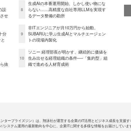
生成AIの本番運用開始、しかし使い物にな
の設
8
らない……高精度な自社専用LLMを実現す
功させ
るデータ整備の勘所
非ITエンジニアが月10万円から始動、
十分
9
SUBARUに学ぶ生成AIとマルチエージェン
ケと
トの現場内製化
ソニー 経理部長が明かす、継続的に価値を
10
生み出せる経理組織の条件──「集約型」組
から抜
織で進める人材育成術
Zine」（エンタープライズジン）は、翔泳社が運営する企業のIT活用とビジネス成長を支
ィ/システム運用の最新動向を中心に、企業ITに関する多様な情報をお届けしていま