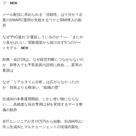
プ
NEW
メール配信に求められる「信頼性」は十分か？企
業のDMARC運用が失敗するワケとBIMI導入の勘
所
なぜ“PoC疲れ”が蔓延しているのか？──「またや
り直せばいい」実験感覚から抜け出す5つのゲー
トモデル
NEW
財務・会計DXは、なぜ経営判断につながらないの
か BI導入でも予実差異の説明に終始……変革の
要諦は
なぜ「リアルタイム分析」は広がらなかったの
か 技術よりも根深い、“組織の壁”
生成AIの本番運用開始、しかし使い物にならな
い……高精度な自社専用LLMを実現するデータ整
備の勘所
非ITエンジニアが月10万円から始動、SUBARUに
学ぶ生成AIとマルチエージェントの現場内製化