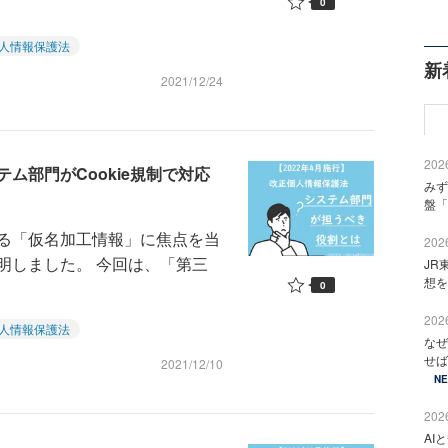
0
人情報保護法
新
2021/12/24
2026
ム部門がCookie規制で対応
みず
盤「
る「仮名加工情報」に焦点を当
2026
明しました。 今回は、「第三
JR
想を
0
2026
人情報保護法
なぜ
せば
2021/12/10
N
2026
AI