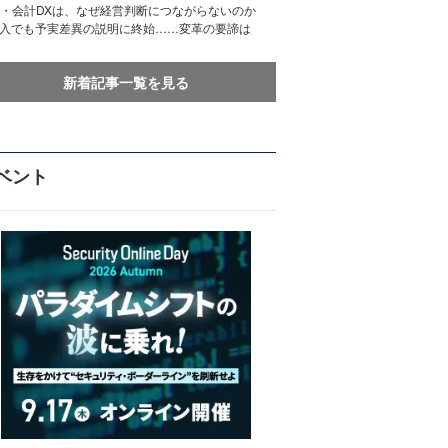
務・会計DXは、なぜ経営判断につながらないのか
導入でも予実差異の説明に終始……変革の要諦は
新着記事一覧を見る
ベント