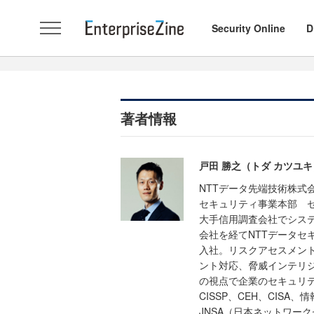
Security Online
D
著者情報
戸田 勝之（トダ カツユキ
NTTデータ先端技術株式
セキュリティ事業本部 
大手信用調査会社でシス
会社を経てNTTデータセ
入社。リスクアセスメント
ント対応、脅威インテリ
の視点で企業のセキュリ
CISSP、CEH、CIS
JNSA（日本ネットワー