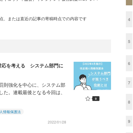
時点、または直近の記事の寄稿時点での内容です
4
5
6
対応を考える システム部門に
7
罰則強化を中心に、システム部
した。連載最後となる今回は、
0
8
人情報保護法
9
2022/01/28