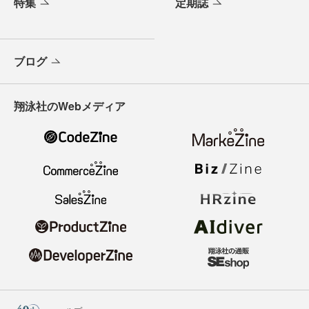
特集
定期誌
ブログ
翔泳社のWebメディア