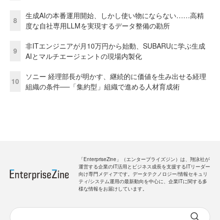
生成AIの本番運用開始、しかし使い物にならない……高精
8
度な自社専用LLMを実現するデータ整備の勘所
非ITエンジニアが月10万円から始動、SUBARUに学ぶ生成
9
AIとマルチエージェントの現場内製化
ソニー 経理部長が明かす、継続的に価値を生み出せる経理
10
組織の条件──「集約型」組織で進める人材育成術
「EnterpriseZine」（エンタープライズジン）は、翔泳社が
運営する企業のIT活用とビジネス成長を支援するITリーダー
向け専門メディアです。データテクノロジー/情報セキュリ
ティ/システム運用の最新動向を中心に、企業ITに関する多
様な情報をお届けしています。