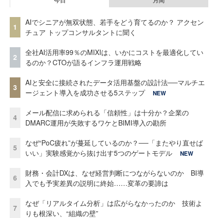
AIでシニアが無双状態、若手をどう育てるのか？ アクセン
1
チュア トップコンサルタントに聞く
全社AI活用率99％のMIXIは、いかにコストを最適化してい
2
るのか？CTOが語るインフラ運用戦略
AIと安全に接続されたデータ活用基盤の設計法──マルチエ
3
ージェント導入を成功させる5ステップ
NEW
メール配信に求められる「信頼性」は十分か？企業の
4
DMARC運用が失敗するワケとBIMI導入の勘所
なぜ“PoC疲れ”が蔓延しているのか？──「またやり直せば
5
いい」実験感覚から抜け出す5つのゲートモデル
NEW
財務・会計DXは、なぜ経営判断につながらないのか BI導
6
入でも予実差異の説明に終始……変革の要諦は
なぜ「リアルタイム分析」は広がらなかったのか 技術よ
7
りも根深い、“組織の壁”