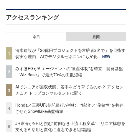
アクセスランキング
今日
月間
清水建設が「20億円プロジェクトを常駐者2名で」を目指す
1
切実な理由、AIでデジタルゼネコンにも変化
NEW
みずほFGがAIエージェントの“量産体制”を確立 開発基盤
2
「Wiz Base」で最大70%の工数短縮
AIでシニアが無双状態、若手をどう育てるのか？ アクセン
3
チュア トップコンサルタントに聞く
Honda／三菱UFJ信託銀行が挑む、“統治”と“俊敏性”を共存
4
させたSnowflake基盤構築
JR東海がNRIと挑む“前例なき上流工程変革” リニア構想を
5
支えるAI活用と変化に適応できる組織設計