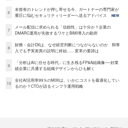
未曾有のトレンドが押し寄せる今、ガートナーの専門家が
6
重圧に悩むセキュリティリーダーへ送るアドバイス
NEW
メール配信に求められる「信頼性」は十分か？企業の
7
DMARC運用が失敗するワケとBIMI導入の勘所
財務・会計DXは、なぜ経営判断につながらないのか BI導
8
入でも予実差異の説明に終始……変革の要諦は
「分析はAIに任せる時代」に生き残るFP&A組織像──好業
9
績企業に共通する組織デザインからひも解く
全社AI活用率99％のMIXIは、いかにコストを最適化してい
10
るのか？CTOが語るインフラ運用戦略