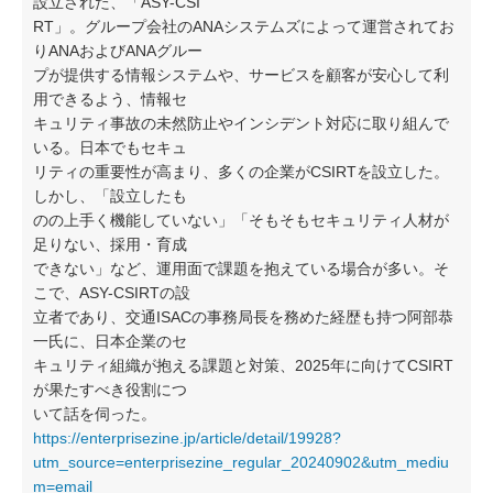
設立された、「ASY-CSI
RT」。グループ会社のANAシステムズによって運営されてお
りANAおよびANAグルー
プが提供する情報システムや、サービスを顧客が安心して利
用できるよう、情報セ
キュリティ事故の未然防止やインシデント対応に取り組んで
いる。日本でもセキュ
リティの重要性が高まり、多くの企業がCSIRTを設立した。
しかし、「設立したも
のの上手く機能していない」「そもそもセキュリティ人材が
足りない、採用・育成
できない」など、運用面で課題を抱えている場合が多い。そ
こで、ASY-CSIRTの設
立者であり、交通ISACの事務局長を務めた経歴も持つ阿部恭
一氏に、日本企業のセ
キュリティ組織が抱える課題と対策、2025年に向けてCSIRT
が果たすべき役割につ
いて話を伺った。
https://enterprisezine.jp/article/detail/19928?
utm_source=enterprisezine_regular_20240902&utm_mediu
m=email