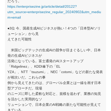
だろう。
https://enterprisezine.jp/article/detail/20122?
utm_source=enterprisezine_regular_20240902&utm_mediu
m=email
●3位 今、国産生成AIビジネスが熱い！4つの「日本型AIソリ
ューション」から見
えてきた可能性
米国ビッグテックの生成AIの競争が目まぐるしい中、日本
発の生成AIビジネスが
活発になっている。富士通発のAIスタートアップ
「Ridgelinez」、KDDI傘下の「EL
YZA」、NTT「tsuzumi」、NEC「cotomi」などの新たな発表
が相次いだ。これらの事
例から見えてきたのは、グローバル企業とは一線を画す日本
型アプローチだ。現場
のニーズに即した柔軟な対応と、規模を追わず、業務の知見
を活かした実用的なソ
リューションで、日本企業のAI戦略の新たな可能性が見えて
きている。