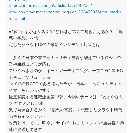
https://enterprisezine.jp/article/detail/20206?
utm_source=enterprisezine_regular_20240902&utm_mediu
m=email
●4位 “わずかなリスク”にどれほど本気で向き合えるか？ 「最
悪の事態」を想
定したクラウド時代の最新インシデント対策とは
多くの日本企業でセキュリティ被害が増えている昨今、企
業や組織はどう対応し
ていくべきなのか。イー・ガーディアングループCISO 兼 EG
セキュアソリューショ
ンズ取締役CTOである徳丸浩氏が、日本の「セキュリティの
イマ」をわかりやすく
徹底解説する連載企画第12弾。今回のテーマは「“わずかなリ
スク”にどれほど本
気で向き合えるか？ 『最悪の事態』を想定したクラウド時代
の最新インシデント
対策とは」です。昨今、“サイバーレジリエンス”の重要性が急
速に浸透してきて