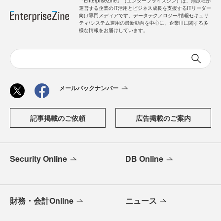
「EnterpriseZine」（エンタープライズジン）は、翔泳社が
運営する企業のIT活用とビジネス成長を支援するITリーダー
向け専門メディアです。データテクノロジー/情報セキュリ
ティ/システム運用の最新動向を中心に、企業ITに関する多
様な情報をお届けしています。
メールバックナンバー
記事掲載のご依頼
広告掲載のご案内
Security Online
DB Online
財務・会計Online
ニュース