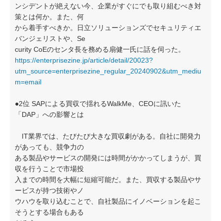
ンシデントが絶えない今、企業がすぐにでも取り組むべき対
策とは何か。また、何
から着手すべきか。日立ソリューションズでセキュリティエ
バンジェリストや、Se
curity CoEのセンタ長を務める扇健一氏に話を伺った。
https://enterprisezine.jp/article/detail/20023?
utm_source=enterprisezine_regular_20240902&utm_mediu
m=email
●2位 SAPによる買収で揺れるWalkMe、CEOに訊いた
「DAP」への影響とは
IT業界では、たびたび大きな買収劇がある。自社に開発力
があっても、競争力の
ある製品やサービスの開発には時間がかかってしまうが、買
収を行うことで市場投
入までの時間を大幅に短縮可能だ。また、買収する製品やサ
ービスが持つ技術やノ
ウハウを取り込むことで、自社製品にイノベーションを起こ
そうとする場合もある