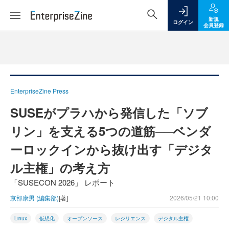
新規
ログイン
会員登録
EnterpriseZine Press
SUSEがプラハから発信した「ソブ
リン」を支える5つの道筋──ベンダ
ーロックインから抜け出す「デジタ
ル主権」の考え方
「SUSECON 2026」 レポート
京部康男 (編集部)
[著]
2026/05/21 10:00
Linux
仮想化
オープンソース
レジリエンス
デジタル主権