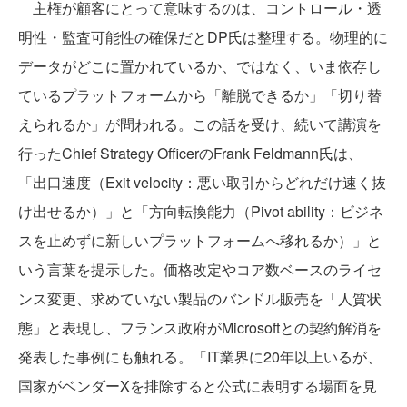
主権が顧客にとって意味するのは、コントロール・透
明性・監査可能性の確保だとDP氏は整理する。物理的に
データがどこに置かれているか、ではなく、いま依存し
ているプラットフォームから「離脱できるか」「切り替
えられるか」が問われる。この話を受け、続いて講演を
行ったChief Strategy OfficerのFrank Feldmann氏は、
「出口速度（Exit velocity：悪い取引からどれだけ速く抜
け出せるか）」と「方向転換能力（Pivot ability：ビジネ
スを止めずに新しいプラットフォームへ移れるか）」と
いう言葉を提示した。価格改定やコア数ベースのライセ
ンス変更、求めていない製品のバンドル販売を「人質状
態」と表現し、フランス政府がMicrosoftとの契約解消を
発表した事例にも触れる。「IT業界に20年以上いるが、
国家がベンダーXを排除すると公式に表明する場面を見