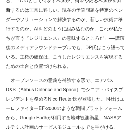
る。「CIOとして何をすべきか、何をやめるべきかを判
断するのは非常に難しい。現在の予算問題を特定のベン
ダーやソリューションで解決するのか、新しい技術に移
行するのか、AIをどのように組み込むのか。これが私た
ちが言う『レジリエンス』の意味するところだ」──講演
後のメディアラウンドテーブルでも、DP氏はこう語って
いる。主権の確保は、こうしたレジリエンスを実現する
ための土台と位置づけられる。
オープンソースの意義を補強する形で、エアバス
D&S（Airbus Defence and Space）でシニア・バイスプ
レジデントを務めるNico Reuter氏が登壇した。同社はユ
ーロファイターEF-2000のような戦闘プラットフォーム
から、Google Earthが利用する地球観測衛星、NASAア
ルテミス計画のサービスモジュールまでを手がける。