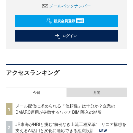
メールバックナンバー
新規会員登録
無料
ログイン
アクセスランキング
今日
月間
メール配信に求められる「信頼性」は十分か？企業の
1
DMARC運用が失敗するワケとBIMI導入の勘所
JR東海がNRIと挑む“前例なき上流工程変革” リニア構想を
2
支えるAI活用と変化に適応できる組織設計
NEW