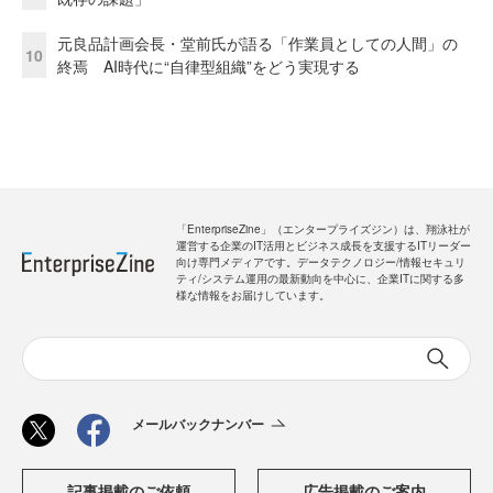
元良品計画会長・堂前氏が語る「作業員としての人間」の
10
終焉 AI時代に“自律型組織”をどう実現する
「EnterpriseZine」（エンタープライズジン）は、翔泳社が
運営する企業のIT活用とビジネス成長を支援するITリーダー
向け専門メディアです。データテクノロジー/情報セキュリ
ティ/システム運用の最新動向を中心に、企業ITに関する多
様な情報をお届けしています。
メールバックナンバー
記事掲載のご依頼
広告掲載のご案内