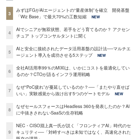
みずほFGがAIエージェントの“量産体制”を確立 開発基盤
3
「Wiz Base」で最大70%の工数短縮
NEW
AIでシニアが無双状態、若手をどう育てるのか？ アクセン
4
チュア トップコンサルタントに聞く
AIと安全に接続されたデータ活用基盤の設計法──マルチエ
5
ージェント導入を成功させる5ステップ
NEW
全社AI活用率99％のMIXIは、いかにコストを最適化してい
6
るのか？CTOが語るインフラ運用戦略
なぜ“PoC疲れ”が蔓延しているのか？──「またやり直せば
7
いい」実験感覚から抜け出す5つのゲートモデル
NEW
なぜセールスフォースはHeadless 360を発表したのか？AI
8
に中抜きされないSaaSの生存戦略
NEC・CISO淵上真一氏が説く「フロンティアAI」時代のセ
9
キュリティ──「対峙すべきは未知ではなく、高速化された
既存の課題」