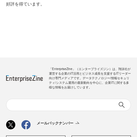
好評を得ています。
「EnterpriseZine」（エンタープライズジン）は、翔泳社が
運営する企業のIT活用とビジネス成長を支援するITリーダー
向け専門メディアです。データテクノロジー/情報セキュリ
ティ/システム運用の最新動向を中心に、企業ITに関する多
様な情報をお届けしています。
メールバックナンバー