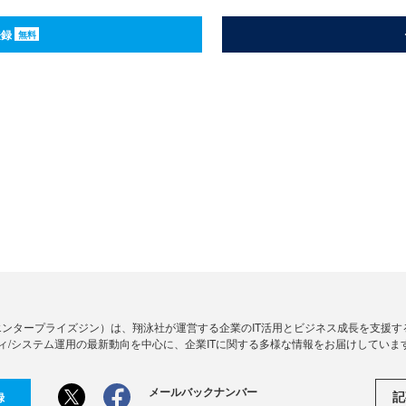
登録
無料
Zine」（エンタープライズジン）は、翔泳社が運営する企業のIT活用とビジネス成長を支
ィ/システム運用の最新動向を中心に、企業ITに関する多様な情報をお届けしていま
メールバックナンバー
記
録