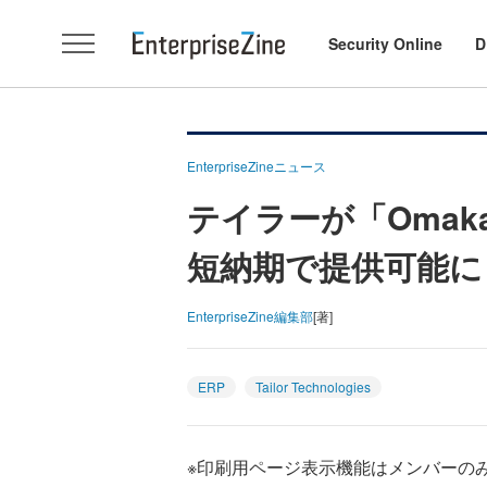
Security Online
D
EnterpriseZineニュース
テイラーが「Omak
短納期で提供可能に
EnterpriseZine編集部
[著]
ERP
Tailor Technologies
※印刷用ページ表示機能はメンバーの