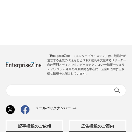
「EnterpriseZine」（エンタープライズジン）は、翔泳社が
運営する企業のIT活用とビジネス成長を支援するITリーダー
向け専門メディアです。データテクノロジー/情報セキュリ
ティ/システム運用の最新動向を中心に、企業ITに関する多
様な情報をお届けしています。
メールバックナンバー
記事掲載のご依頼
広告掲載のご案内