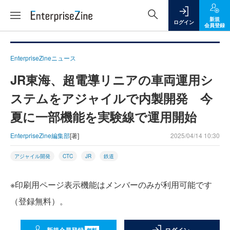
新規
ログイン
会員登録
EnterpriseZineニュース
JR東海、超電導リニアの車両運用シ
ステムをアジャイルで内製開発 今
夏に一部機能を実験線で運用開始
EnterpriseZine編集部
[著]
2025/04/14 10:30
アジャイル開発
CTC
JR
鉄道
※印刷用ページ表示機能はメンバーのみが利用可能です
（登録無料）。
無料