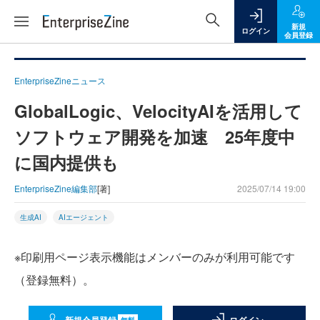
新規
ログイン
会員登録
EnterpriseZineニュース
GlobalLogic、VelocityAIを活用して
ソフトウェア開発を加速 25年度中
に国内提供も
EnterpriseZine編集部
[著]
2025/07/14 19:00
生成AI
AIエージェント
※印刷用ページ表示機能はメンバーのみが利用可能です
（登録無料）。
無料