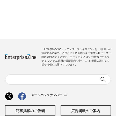
「EnterpriseZine」（エンタープライズジン）は、翔泳社が
運営する企業のIT活用とビジネス成長を支援するITリーダー
向け専門メディアです。データテクノロジー/情報セキュリ
ティ/システム運用の最新動向を中心に、企業ITに関する多
様な情報をお届けしています。
メールバックナンバー
記事掲載のご依頼
広告掲載のご案内