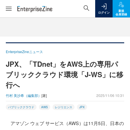
新規
ログイン
会員登録
EnterpriseZineニュース
JPX、「TDnet」をAWS上の専用パ
ブリッククラウド環境「J-WS」に移
行へ
竹村 美沙希（編集部）
[著]
2025/11/06 10:31
パブリッククラウド
AWS
レジリエンス
JPX
アマゾン ウェブ サービス（AWS）は11月5日、日本の