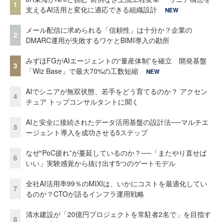
1
支えるAI活用と変化に適応できる組織設計
NEW
メール配信に求められる「信頼性」は十分か？企業の
2
DMARC運用が失敗するワケとBIMI導入の勘所
みずほFGがAIエージェントの“量産体制”を確立 開発基盤
3
「Wiz Base」で最大70%の工数短縮
NEW
AIでシニアが無双状態、若手をどう育てるのか？ アクセン
4
チュア トップコンサルタントに聞く
AIと安全に接続されたデータ活用基盤の設計法──マルチエ
5
ージェント導入を成功させる5ステップ
なぜ“PoC疲れ”が蔓延しているのか？──「またやり直せば
6
いい」実験感覚から抜け出す5つのゲートモデル
全社AI活用率99％のMIXIは、いかにコストを最適化してい
7
るのか？CTOが語るインフラ運用戦略
清水建設が「20億円プロジェクトを常駐者2名で」を目指す
8