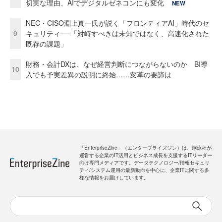
切実な理由、AIでデジタルゼネコンにも変化
NEW
NEC・CISO淵上真一氏が説く「フロンティアAI」時代のセ
9
キュリティ──「対峙すべきは未知ではなく、高速化された
既存の課題」
財務・会計DXは、なぜ経営判断につながらないのか BI導
10
入でも予実差異の説明に終始……変革の要諦は
「EnterpriseZine」（エンタープライズジン）は、翔泳社が
運営する企業のIT活用とビジネス成長を支援するITリーダー
向け専門メディアです。データテクノロジー/情報セキュリ
ティ/システム運用の最新動向を中心に、企業ITに関する多
様な情報をお届けしています。