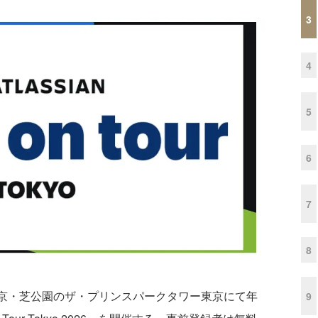
3
4
5
6
7
8
東京・芝公園のザ・プリンスパークタワー東京にて年
9