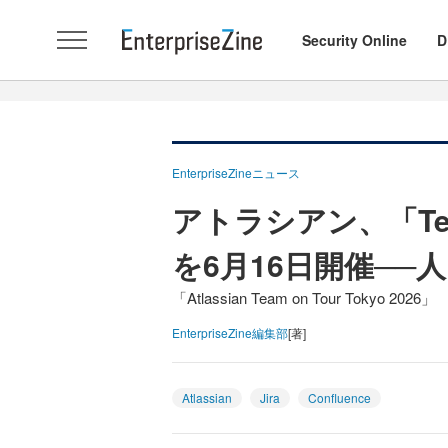
Security Online
D
EnterpriseZineニュース
アトラシアン、「Team 
を6月16日開催──
「Atlassian Team on Tour Tokyo 2026」
EnterpriseZine編集部
[著]
Atlassian
Jira
Confluence