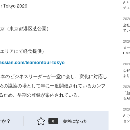
AI
r Tokyo 2026
チエ
2026
全社
京（東京都港区芝公園）
てい
2026
メー
エリアにて軽食提供）
DM
tlassian.com/teamontour-tokyo
2026
なぜ
より
Tokyoは、日本のビジネスリーダーが一堂に会し、変化に対応し
めの議論の場として年に一度開催されているカンフ
2026
「顧
るため、早期の登録が案内されている。
るA
2026
AI
たか？
参考になった
セン
0