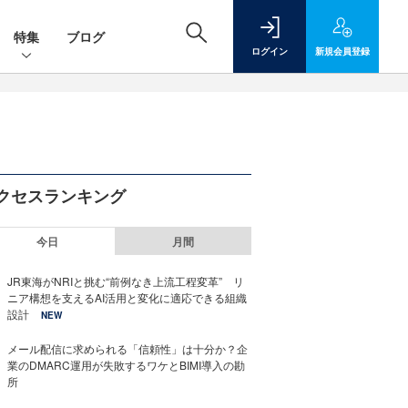
特集
ブログ
ログイン
新規
会員登録
クセスランキング
今日
月間
JR東海がNRIと挑む“前例なき上流工程変革” リ
ニア構想を支えるAI活用と変化に適応できる組織
設計
NEW
メール配信に求められる「信頼性」は十分か？企
業のDMARC運用が失敗するワケとBIMI導入の勘
所