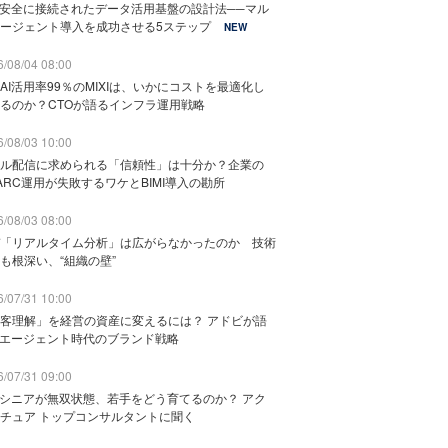
と安全に接続されたデータ活用基盤の設計法──マル
ージェント導入を成功させる5ステップ
NEW
/08/04 08:00
AI活用率99％のMIXIは、いかにコストを最適化し
るのか？CTOが語るインフラ運用戦略
/08/03 10:00
ル配信に求められる「信頼性」は十分か？企業の
ARC運用が失敗するワケとBIMI導入の勘所
/08/03 08:00
「リアルタイム分析」は広がらなかったのか 技術
も根深い、“組織の壁”
/07/31 10:00
客理解」を経営の資産に変えるには？ アドビが語
Iエージェント時代のブランド戦略
/07/31 09:00
でシニアが無双状態、若手をどう育てるのか？ アク
チュア トップコンサルタントに聞く