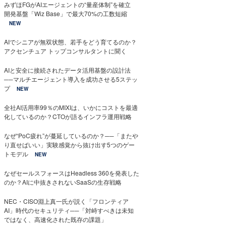
みずほFGがAIエージェントの“量産体制”を確立
開発基盤「Wiz Base」で最大70%の工数短縮
NEW
AIでシニアが無双状態、若手をどう育てるのか？
アクセンチュア トップコンサルタントに聞く
AIと安全に接続されたデータ活用基盤の設計法
──マルチエージェント導入を成功させる5ステッ
プ
NEW
全社AI活用率99％のMIXIは、いかにコストを最適
化しているのか？CTOが語るインフラ運用戦略
なぜ“PoC疲れ”が蔓延しているのか？──「またや
り直せばいい」実験感覚から抜け出す5つのゲー
トモデル
NEW
なぜセールスフォースはHeadless 360を発表した
のか？AIに中抜きされないSaaSの生存戦略
NEC・CISO淵上真一氏が説く「フロンティア
AI」時代のセキュリティ──「対峙すべきは未知
ではなく、高速化された既存の課題」