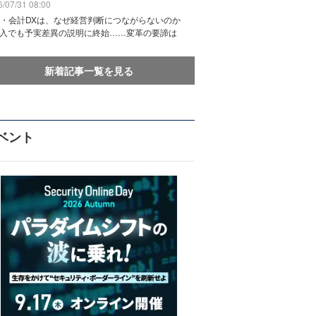
/07/31 08:00
務・会計DXは、なぜ経営判断につながらないのか
導入でも予実差異の説明に終始……変革の要諦は
新着記事一覧を見る
ベント