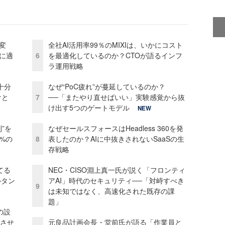
変
全社AI活用率99％のMIXIは、いかにコスト
化に適
6
を最適化しているのか？CTOが語るインフ
ラ運用戦略
十分
なぜ“PoC疲れ”が蔓延しているのか？
ケと
7
──「またやり直せばいい」実験感覚から抜
け出す5つのゲートモデル
NEW
”を
なぜセールスフォースはHeadless 360を発
0%の
8
表したのか？AIに中抜きされないSaaSの生
存戦略
てる
NEC・CISO淵上真一氏が説く「フロンティ
ルタン
アAI」時代のセキュリティ──「対峙すべき
9
は未知ではなく、高速化された既存の課
題」
の設
功させ
元良品計画会長・堂前氏が語る「作業員と