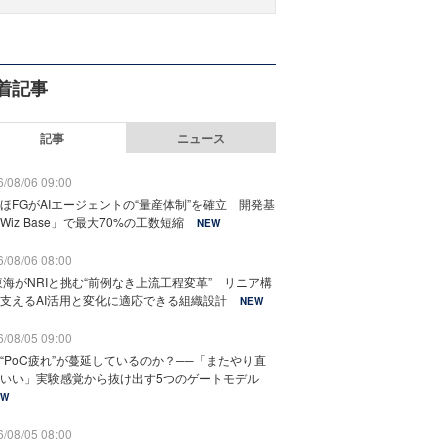
着記事
記事
ニュース
/08/06 09:00
ほFGがAIエージェントの“量産体制”を確立 開発基
Wiz Base」で最大70%の工数短縮
NEW
/08/06 08:00
東海がNRIと挑む“前例なき上流工程変革” リニア構
支えるAI活用と変化に適応できる組織設計
NEW
/08/05 09:00
“PoC疲れ”が蔓延しているのか？──「またやり直
いい」実験感覚から抜け出す5つのゲートモデル
EW
/08/05 08:00