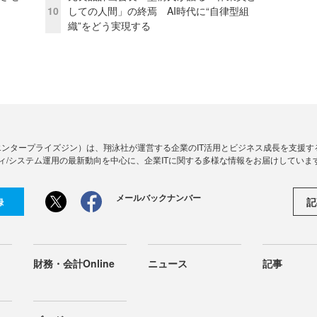
10
しての人間」の終焉 AI時代に“自律型組
織”をどう実現する
Zine」（エンタープライズジン）は、翔泳社が運営する企業のIT活用とビジネス成長を支
ィ/システム運用の最新動向を中心に、企業ITに関する多様な情報をお届けしていま
メールバックナンバー
記
録
財務・会計Online
ニュース
記事