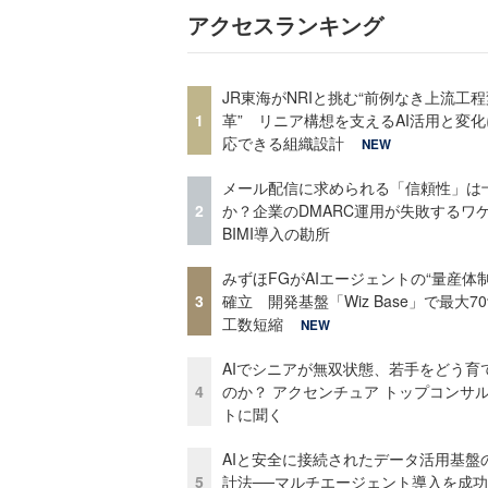
アクセスランキング
JR東海がNRIと挑む“前例なき上流工程
1
革” リニア構想を支えるAI活用と変
応できる組織設計
NEW
メール配信に求められる「信頼性」は
2
か？企業のDMARC運用が失敗するワ
BIMI導入の勘所
みずほFGがAIエージェントの“量産体制
3
確立 開発基盤「Wiz Base」で最大7
工数短縮
NEW
AIでシニアが無双状態、若手をどう育
4
のか？ アクセンチュア トップコンサ
トに聞く
AIと安全に接続されたデータ活用基盤
5
計法──マルチエージェント導入を成