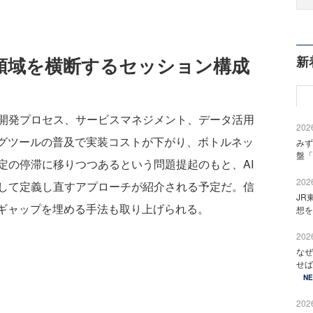
新
各領域を横断するセッション構成
開発プロセス、サービスマネジメント、データ活用
2026
ングツールの普及で実装コストが下がり、ボトルネッ
みず
盤「
定の停滞に移りつつあるという問題提起のもと、AI
2026
して定義し直すアプローチが紹介される予定だ。信
JR
トギャップを埋める手法も取り上げられる。
想を
2026
なぜ
せば
N
2026