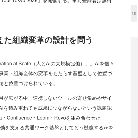
on Tour Tokyo 2026」を開催する。事前登録者は無料
。
10
えた組織変革の設計を問う
ration at Scale（人とAIの大規模協働）」。AIを個々
事業・組織全体の変革をもたらす基盤として位置づ
場と位置づけられている。
用が広がる中、連携しないツールの寄せ集めやサイ
AIを積み重ねても成果につながらないという課題認
onfluence・Loom・Rovoを組み合わせた
が人とAIの協働を支える共通ワーク基盤としてどう機能するかを