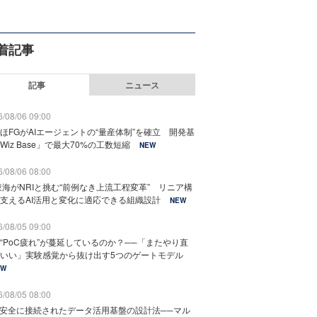
着記事
記事
ニュース
/08/06 09:00
ほFGがAIエージェントの“量産体制”を確立 開発基
Wiz Base」で最大70%の工数短縮
NEW
/08/06 08:00
東海がNRIと挑む“前例なき上流工程変革” リニア構
支えるAI活用と変化に適応できる組織設計
NEW
/08/05 09:00
“PoC疲れ”が蔓延しているのか？──「またやり直
いい」実験感覚から抜け出す5つのゲートモデル
EW
/08/05 08:00
と安全に接続されたデータ活用基盤の設計法──マル