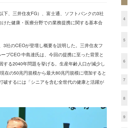
下、三井住友FG）、富士通、ソフトバンクの3社
4
に向けた健康・医療分野での業務提携に関する基本合
5
3社のCEOが登壇し概要を説明した。三井住友フ
ループCEO 中島達氏は、今回の提携に至った背景と
6
する2040年問題を挙げる。生産年齢人口が減少し
が現在の50兆円規模から最大80兆円規模に増加すると
7
打破するには「シニアを含む全世代の健康と活躍が
8
9