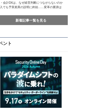
務・会計DXは、なぜ経営判断につながらないのか
導入でも予実差異の説明に終始……変革の要諦は
新着記事一覧を見る
ベント