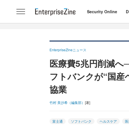
Security Online
D
EnterpriseZineニュース
医療費5兆円削減へ
フトバンクが“国産
協業
竹村 美沙希（編集部）
[著]
富士通
ソフトバンク
ヘルスケア
医