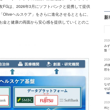
FGは、2026年3月にソフトバンクと提携して提供
Oliveヘルスケア」をさらに進化させるとともに、
新
お金と健康の両面から安心感を提供していくとのこ
2026
みず
盤「
2026
JR
想を
2026
なぜ
せば
N
2026
AI