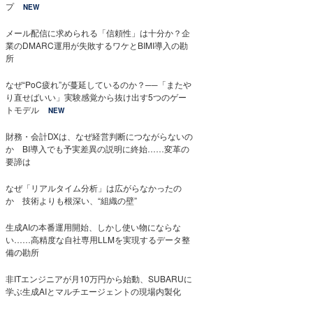
プ
NEW
メール配信に求められる「信頼性」は十分か？企
業のDMARC運用が失敗するワケとBIMI導入の勘
所
なぜ“PoC疲れ”が蔓延しているのか？──「またや
り直せばいい」実験感覚から抜け出す5つのゲー
トモデル
NEW
財務・会計DXは、なぜ経営判断につながらないの
か BI導入でも予実差異の説明に終始……変革の
要諦は
なぜ「リアルタイム分析」は広がらなかったの
か 技術よりも根深い、“組織の壁”
生成AIの本番運用開始、しかし使い物にならな
い……高精度な自社専用LLMを実現するデータ整
備の勘所
非ITエンジニアが月10万円から始動、SUBARUに
学ぶ生成AIとマルチエージェントの現場内製化