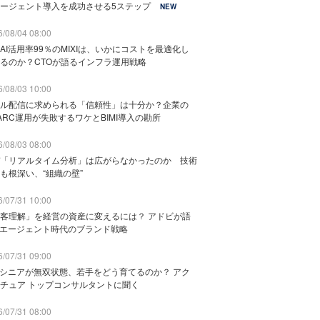
ージェント導入を成功させる5ステップ
NEW
/08/04 08:00
AI活用率99％のMIXIは、いかにコストを最適化し
るのか？CTOが語るインフラ運用戦略
/08/03 10:00
ル配信に求められる「信頼性」は十分か？企業の
ARC運用が失敗するワケとBIMI導入の勘所
/08/03 08:00
「リアルタイム分析」は広がらなかったのか 技術
も根深い、“組織の壁”
/07/31 10:00
客理解」を経営の資産に変えるには？ アドビが語
Iエージェント時代のブランド戦略
/07/31 09:00
でシニアが無双状態、若手をどう育てるのか？ アク
チュア トップコンサルタントに聞く
/07/31 08:00