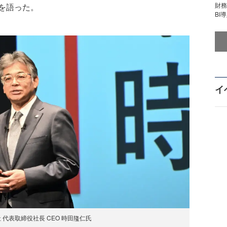
財
を語った。
BI
イ
 代表取締役社長 CEO 時田隆仁氏