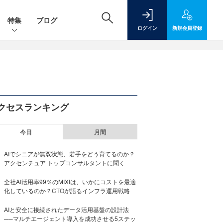
特集
ブログ
ログイン
新規
会員登録
クセスランキング
今日
月間
AIでシニアが無双状態、若手をどう育てるのか？
アクセンチュア トップコンサルタントに聞く
全社AI活用率99％のMIXIは、いかにコストを最適
化しているのか？CTOが語るインフラ運用戦略
AIと安全に接続されたデータ活用基盤の設計法
──マルチエージェント導入を成功させる5ステッ