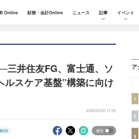
B Online
財務・会計Online
ニュース
記事
イベント
──三井住友FG、富士通、ソ
ア
ヘルスケア基盤”構築に向け
1
2026/05/20 17:00
2
療DX
通知
3