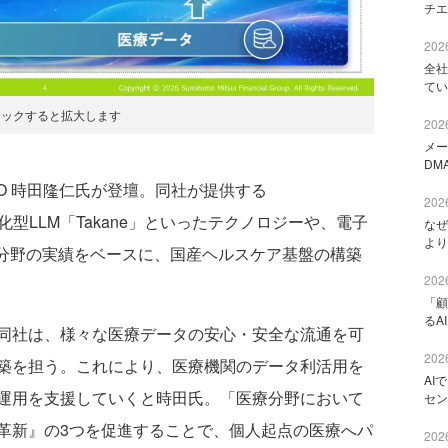
チエ
2026
全社
てい
リックすると拡大します
2026
メー
DM
O 時田隆仁氏が登壇。同社が提供する
2026
務特化型LLM「Takane」といったテクノロジーや、電子
なぜ
より
療分野の実績をベースに、国産ヘルスケア基盤の構築
2026
「顧
るA
同社は、様々な医療データの安心・安全な流通を可
2026
築を担う。これにより、医療機関のデータ利活用を
AI
運用を支援していくと時田氏。「医療分野において
セン
革新』の3つを促進することで、個人起点の医療へパ
2026