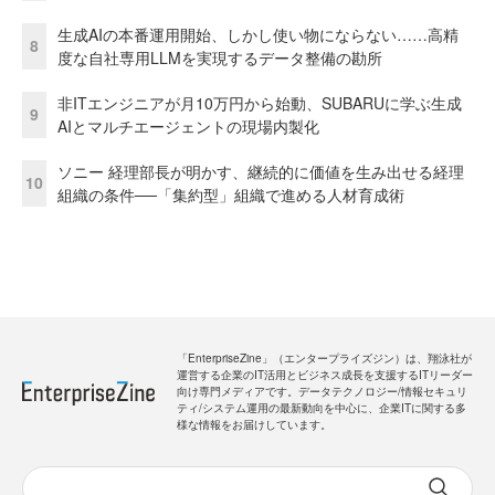
生成AIの本番運用開始、しかし使い物にならない……高精
8
度な自社専用LLMを実現するデータ整備の勘所
非ITエンジニアが月10万円から始動、SUBARUに学ぶ生成
9
AIとマルチエージェントの現場内製化
ソニー 経理部長が明かす、継続的に価値を生み出せる経理
10
組織の条件──「集約型」組織で進める人材育成術
「EnterpriseZine」（エンタープライズジン）は、翔泳社が
運営する企業のIT活用とビジネス成長を支援するITリーダー
向け専門メディアです。データテクノロジー/情報セキュリ
ティ/システム運用の最新動向を中心に、企業ITに関する多
様な情報をお届けしています。