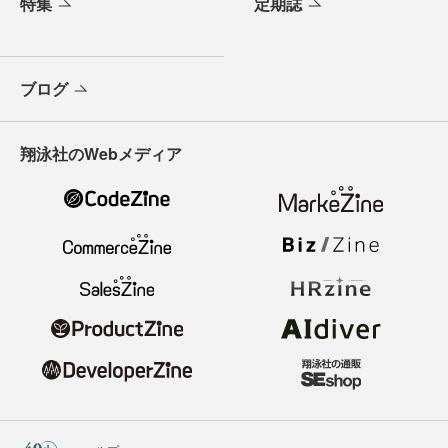
特集
定期誌
ブログ
翔泳社のWebメディア