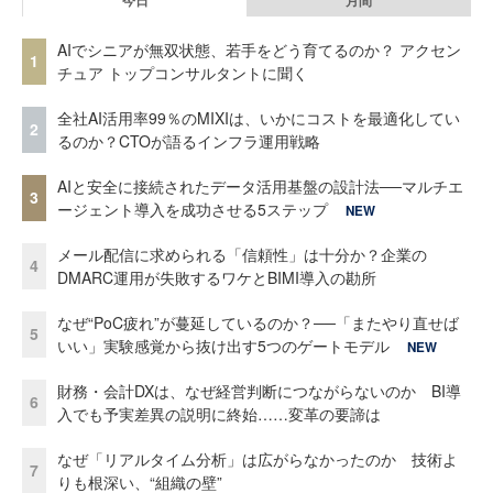
AIでシニアが無双状態、若手をどう育てるのか？ アクセン
1
チュア トップコンサルタントに聞く
全社AI活用率99％のMIXIは、いかにコストを最適化してい
2
るのか？CTOが語るインフラ運用戦略
AIと安全に接続されたデータ活用基盤の設計法──マルチエ
3
ージェント導入を成功させる5ステップ
NEW
メール配信に求められる「信頼性」は十分か？企業の
4
DMARC運用が失敗するワケとBIMI導入の勘所
なぜ“PoC疲れ”が蔓延しているのか？──「またやり直せば
5
いい」実験感覚から抜け出す5つのゲートモデル
NEW
財務・会計DXは、なぜ経営判断につながらないのか BI導
6
入でも予実差異の説明に終始……変革の要諦は
なぜ「リアルタイム分析」は広がらなかったのか 技術よ
7
りも根深い、“組織の壁”