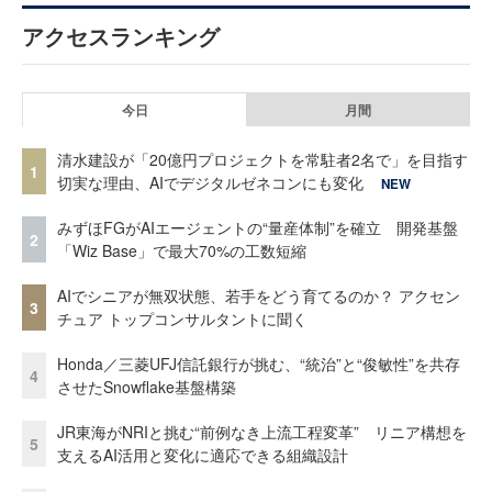
アクセスランキング
今日
月間
清水建設が「20億円プロジェクトを常駐者2名で」を目指す
1
切実な理由、AIでデジタルゼネコンにも変化
NEW
みずほFGがAIエージェントの“量産体制”を確立 開発基盤
2
「Wiz Base」で最大70%の工数短縮
AIでシニアが無双状態、若手をどう育てるのか？ アクセン
3
チュア トップコンサルタントに聞く
Honda／三菱UFJ信託銀行が挑む、“統治”と“俊敏性”を共存
4
させたSnowflake基盤構築
JR東海がNRIと挑む“前例なき上流工程変革” リニア構想を
5
支えるAI活用と変化に適応できる組織設計