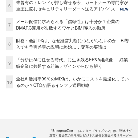
未曾有のトレンドが押し寄せる今、ガートナーの専門家が
6
重圧に悩むセキュリティリーダーへ送るアドバイス
NEW
メール配信に求められる「信頼性」は十分か？企業の
7
DMARC運用が失敗するワケとBIMI導入の勘所
財務・会計DXは、なぜ経営判断につながらないのか BI導
8
入でも予実差異の説明に終始……変革の要諦は
「分析はAIに任せる時代」に生き残るFP&A組織像──好業
9
績企業に共通する組織デザインからひも解く
全社AI活用率99％のMIXIは、いかにコストを最適化してい
10
るのか？CTOが語るインフラ運用戦略
「EnterpriseZine」（エンタープライズジン）は、翔泳社が
運営する企業のIT活用とビジネス成長を支援するITリーダー