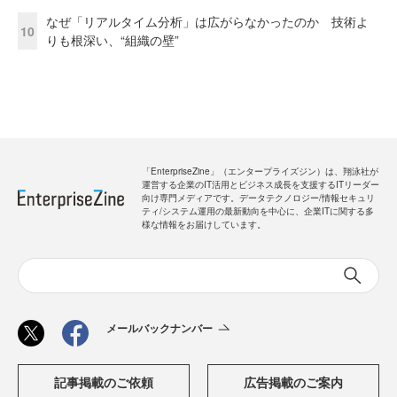
なぜ「リアルタイム分析」は広がらなかったのか 技術よ
10
りも根深い、“組織の壁”
「EnterpriseZine」（エンタープライズジン）は、翔泳社が
運営する企業のIT活用とビジネス成長を支援するITリーダー
向け専門メディアです。データテクノロジー/情報セキュリ
ティ/システム運用の最新動向を中心に、企業ITに関する多
様な情報をお届けしています。
メールバックナンバー
記事掲載のご依頼
広告掲載のご案内