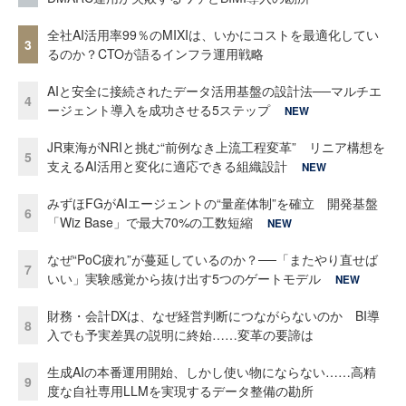
全社AI活用率99％のMIXIは、いかにコストを最適化してい
3
るのか？CTOが語るインフラ運用戦略
AIと安全に接続されたデータ活用基盤の設計法──マルチエ
4
ージェント導入を成功させる5ステップ
NEW
JR東海がNRIと挑む“前例なき上流工程変革” リニア構想を
5
支えるAI活用と変化に適応できる組織設計
NEW
みずほFGがAIエージェントの“量産体制”を確立 開発基盤
6
「Wiz Base」で最大70%の工数短縮
NEW
なぜ“PoC疲れ”が蔓延しているのか？──「またやり直せば
7
いい」実験感覚から抜け出す5つのゲートモデル
NEW
財務・会計DXは、なぜ経営判断につながらないのか BI導
8
入でも予実差異の説明に終始……変革の要諦は
生成AIの本番運用開始、しかし使い物にならない……高精
9
度な自社専用LLMを実現するデータ整備の勘所