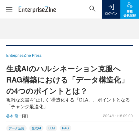
新規
ログイン
会員登録
EnterpriseZine Press
生成AIのハルシネーション克服へ
RAG構築における「データ構造化」
の4つのポイントとは？
複雑な文書を“正しく”構造化する「DLA」、ポイントとなる
「チャンク最適化」
谷本 龍一
[著]
2024/11/18 09:00
データ活用
生成AI
LLM
RAG