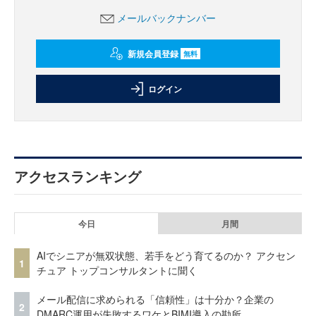
メールバックナンバー
新規会員登録
無料
ログイン
アクセスランキング
今日
月間
AIでシニアが無双状態、若手をどう育てるのか？ アクセン
1
チュア トップコンサルタントに聞く
メール配信に求められる「信頼性」は十分か？企業の
2
DMARC運用が失敗するワケとBIMI導入の勘所