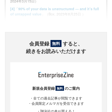
2024年3月15日）
[4]
「
90% of your data is unstructured — and it’s full
of untapped value
」（Box, 2023年8月25日 ）
会員登録
すると、
無料
続きをお読みいただけます
新規会員登録
のご案内
無料
・全ての過去記事が閲覧できます
・会員限定メルマガを受信できます
・翔泳社の本が買える！