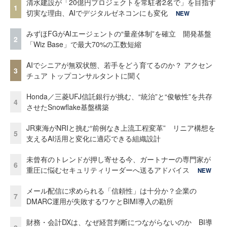
清水建設が「20億円プロジェクトを常駐者2名で」を目指す
1
切実な理由、AIでデジタルゼネコンにも変化
NEW
みずほFGがAIエージェントの“量産体制”を確立 開発基盤
2
「Wiz Base」で最大70%の工数短縮
AIでシニアが無双状態、若手をどう育てるのか？ アクセン
3
チュア トップコンサルタントに聞く
Honda／三菱UFJ信託銀行が挑む、“統治”と“俊敏性”を共存
4
させたSnowflake基盤構築
JR東海がNRIと挑む“前例なき上流工程変革” リニア構想を
5
支えるAI活用と変化に適応できる組織設計
未曾有のトレンドが押し寄せる今、ガートナーの専門家が
6
重圧に悩むセキュリティリーダーへ送るアドバイス
NEW
メール配信に求められる「信頼性」は十分か？企業の
7
DMARC運用が失敗するワケとBIMI導入の勘所
財務・会計DXは、なぜ経営判断につながらないのか BI導