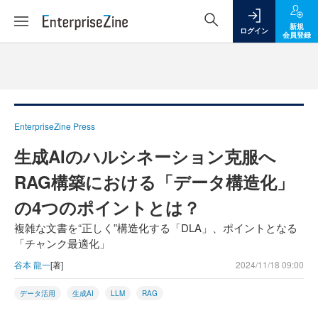
新規
ログイン
会員登録
EnterpriseZine Press
生成AIのハルシネーション克服へ
RAG構築における「データ構造化」
の4つのポイントとは？
複雑な文書を“正しく”構造化する「DLA」、ポイントとなる
「チャンク最適化」
谷本 龍一
[著]
2024/11/18 09:00
データ活用
生成AI
LLM
RAG