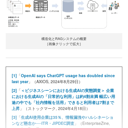
構造化とRAGシステムの概要
［画像クリックで拡大］
[1]
「
OpenAI says ChatGPT usage has doubled since
last year
」（AXIOS, 2024年8月29日）
[2]
「
＜ビジネスシーンにおける生成AIの実態調査＞ 企業
における生成AIの「日常的な利用」は約4割未満 幅広い用
途の中でも「社内情報を活用」できると利用者は7割まで
上昇
」（ストックマーク, 2024年4月18日）
[3]
「
生成AI使用企業は35％、情報漏洩やハルシネーショ
ンなど懸念か──ITR・JIPDEC調査
」（EnterpriseZine,