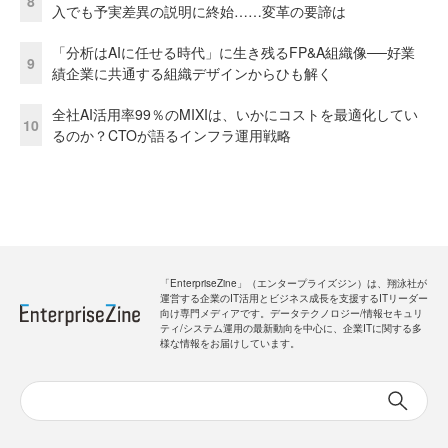
8
入でも予実差異の説明に終始……変革の要諦は
「分析はAIに任せる時代」に生き残るFP&A組織像──好業
9
績企業に共通する組織デザインからひも解く
全社AI活用率99％のMIXIは、いかにコストを最適化してい
10
るのか？CTOが語るインフラ運用戦略
「EnterpriseZine」（エンタープライズジン）は、翔泳社が
運営する企業のIT活用とビジネス成長を支援するITリーダー
向け専門メディアです。データテクノロジー/情報セキュリ
ティ/システム運用の最新動向を中心に、企業ITに関する多
様な情報をお届けしています。