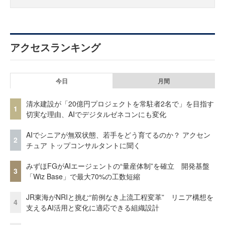
アクセスランキング
今日
月間
清水建設が「20億円プロジェクトを常駐者2名で」を目指す
1
切実な理由、AIでデジタルゼネコンにも変化
AIでシニアが無双状態、若手をどう育てるのか？ アクセン
2
チュア トップコンサルタントに聞く
みずほFGがAIエージェントの“量産体制”を確立 開発基盤
3
「Wiz Base」で最大70%の工数短縮
JR東海がNRIと挑む“前例なき上流工程変革” リニア構想を
4
支えるAI活用と変化に適応できる組織設計