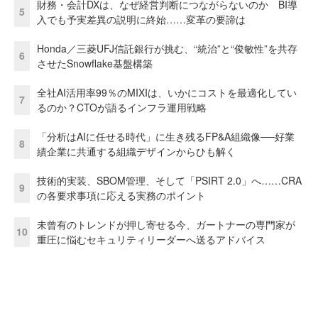
財務・会計DXは、なぜ経営判断につながらないのか BI導
5
入でも予実差異の説明に終始……変革の要諦は
Honda／三菱UFJ信託銀行が挑む、“統治”と“俊敏性”を共存
6
させたSnowflake基盤構築
全社AI活用率99％のMIXIは、いかにコストを最適化してい
7
るのか？CTOが語るインフラ運用戦略
「分析はAIに任せる時代」に生き残るFP&A組織像──好業
8
績企業に共通する組織デザインからひも解く
技術的実装、SBOM管理、そして「PSIRT 2.0」へ……CRA
9
の各要求事項に応える実務のポイント
未曾有のトレンドが押し寄せる今、ガートナーの専門家が
10
重圧に悩むセキュリティリーダーへ送るアドバイス