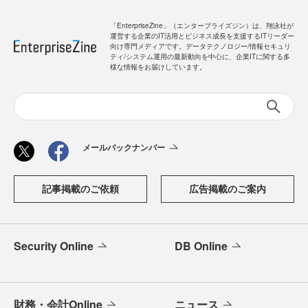
「EnterpriseZine」（エンタープライズジン）は、翔泳社が
運営する企業のIT活用とビジネス成長を支援するITリーダー
向け専門メディアです。データテクノロジー/情報セキュリ
ティ/システム運用の最新動向を中心に、企業ITに関する多
様な情報をお届けしています。
メールバックナンバー
記事掲載のご依頼
広告掲載のご案内
Security Online
DB Online
財務・会計Online
ニュース