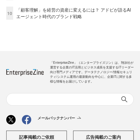
「顧客理解」を経営の資産に変えるには？ アドビが語るAI
10
エージェント時代のブランド戦略
「EnterpriseZine」（エンタープライズジン）は、翔泳社が
運営する企業のIT活用とビジネス成長を支援するITリーダー
向け専門メディアです。データテクノロジー/情報セキュリ
ティ/システム運用の最新動向を中心に、企業ITに関する多
様な情報をお届けしています。
メールバックナンバー
記事掲載のご依頼
広告掲載のご案内