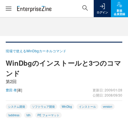
新規
ログイン
会員登録
現場で使えるWinDbgカーネルコマンド
WinDbgのインストールと3つのコマ
ンド
第2回
豊田 孝
[著]
更新日: 2009/01/28
公開日: 2008/09/30
システム開発
ソフトウェア開発
WinDbg
インストール
version
!address
!dh
PE フォーマット