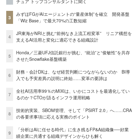
チュア トップコンサルタントに聞く
みずほFGがAIエージェントの“量産体制”を確立 開発基盤
3
「Wiz Base」で最大70%の工数短縮
JR東海がNRIと挑む“前例なき上流工程変革” リニア構想を
4
支えるAI活用と変化に適応できる組織設計
Honda／三菱UFJ信託銀行が挑む、“統治”と“俊敏性”を共存
5
させたSnowflake基盤構築
財務・会計DXは、なぜ経営判断につながらないのか BI導
6
入でも予実差異の説明に終始……変革の要諦は
全社AI活用率99％のMIXIは、いかにコストを最適化してい
7
るのか？CTOが語るインフラ運用戦略
技術的実装、SBOM管理、そして「PSIRT 2.0」へ……CRA
8
の各要求事項に応える実務のポイント
「分析はAIに任せる時代」に生き残るFP&A組織像──好業
9
績企業に共通する組織デザインからひも解く