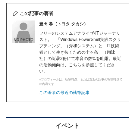
この記事の著者
豊田 孝（トヨタ タカシ）
フリーのシステムアナライザ/ITジャーナリ
スト。 「Windows PowerShell実践スクリ
プティング」（秀和システム）と「IT技術
者として生き抜くための十ヶ条」（翔泳
社）の近著2冊にて本音の数%を吐露。最近
の活動傾向は、こちらを参照してくださ
い。
※プロフィールは、執筆時点、または直近の記事の寄稿時点で
の内容です
この著者の最近の執筆記事
イベント