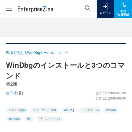
新規
ログイン
会員登録
現場で使えるWinDbgカーネルコマンド
WinDbgのインストールと3つのコマ
ンド
第2回
豊田 孝
[著]
更新日: 2009/01/28
公開日: 2008/09/30
システム開発
ソフトウェア開発
WinDbg
インストール
version
!address
!dh
PE フォーマット