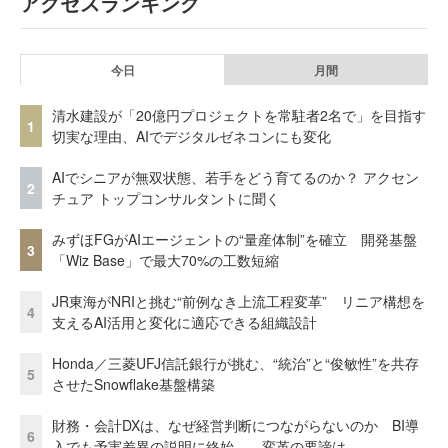
アクセスランキング
今日
月間
清水建設が「20億円プロジェクトを常駐者2名で」を目指す
1
切実な理由、AIでデジタルゼネコンにも変化
AIでシニアが無双状態、若手をどう育てるのか？ アクセン
2
チュア トップコンサルタントに聞く
みずほFGがAIエージェントの“量産体制”を確立 開発基盤
3
「Wiz Base」で最大70%の工数短縮
JR東海がNRIと挑む“前例なき上流工程変革” リニア構想を
4
支えるAI活用と変化に適応できる組織設計
Honda／三菱UFJ信託銀行が挑む、“統治”と“俊敏性”を共存
5
させたSnowflake基盤構築
財務・会計DXは、なぜ経営判断につながらないのか BI導
6
入でも予実差異の説明に終始……変革の要諦は