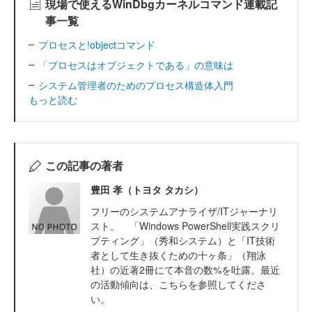
現場で使えるWinDbgカーネルコマンド連載記
事一覧
プロセスと!objectコマンド
「プロセスはオブジェクトである」の意味は
システム管理者のためのプロセス構造体入門
もっと読む
この記事の著者
豊田 孝（トヨタ タカシ）
フリーのシステムアナライザ/ITジャーナリ
スト。 「Windows PowerShell実践スクリ
プティング」（秀和システム）と「IT技術
者として生き抜くための十ヶ条」（翔泳
社）の近著2冊にて本音の数%を吐露。最近
の活動傾向は、こちらを参照してくださ
い。