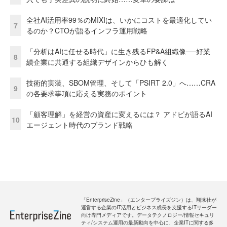
全社AI活用率99％のMIXIは、いかにコストを最適化してい
7
るのか？CTOが語るインフラ運用戦略
「分析はAIに任せる時代」に生き残るFP&A組織像──好業
8
績企業に共通する組織デザインからひも解く
技術的実装、SBOM管理、そして「PSIRT 2.0」へ……CRA
9
の各要求事項に応える実務のポイント
「顧客理解」を経営の資産に変えるには？ アドビが語るAI
10
エージェント時代のブランド戦略
「EnterpriseZine」（エンタープライズジン）は、翔泳社が
運営する企業のIT活用とビジネス成長を支援するITリーダー
向け専門メディアです。データテクノロジー/情報セキュリ
ティ/システム運用の最新動向を中心に、企業ITに関する多