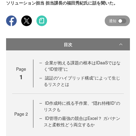
ソリューション担当 担当課長の福田秀紀氏に話を聞いた。
通知
目次
企業が抱える課題の根本はIDaaSではな
Page
く“ID管理”に
1
認証の“ハイブリッド構成”によって生じ
るリスクとは
ID作成時に残る手作業、“隠れ特権ID”の
リスクも
Page
2
ID管理の最強の競合はExcel？ ガバナン
スと柔軟性どう両立するか