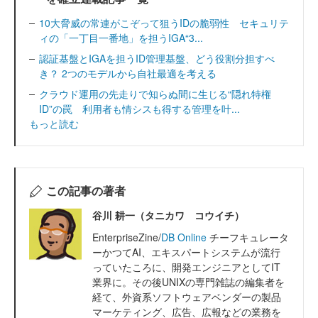
10大脅威の常連がこぞって狙うIDの脆弱性 セキュリテ
ィの「一丁目一番地」を担うIGA“3...
認証基盤とIGAを担うID管理基盤、どう役割分担すべ
き？ 2つのモデルから自社最適を考える
クラウド運用の先走りで知らぬ間に生じる“隠れ特権
ID”の罠 利用者も情シスも得する管理を叶...
もっと読む
この記事の著者
谷川 耕一（タニカワ コウイチ）
EnterpriseZine/
DB Online
チーフキュレータ
ーかつてAI、エキスパートシステムが流行
っていたころに、開発エンジニアとしてIT
業界に。その後UNIXの専門雑誌の編集者を
経て、外資系ソフトウェアベンダーの製品
マーケティング、広告、広報などの業務を