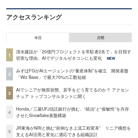
アクセスランキング
今日
月間
清水建設が「20億円プロジェクトを常駐者2名で」を目指す
1
切実な理由、AIでデジタルゼネコンにも変化
NEW
みずほFGがAIエージェントの“量産体制”を確立 開発基盤
2
「Wiz Base」で最大70%の工数短縮
AIでシニアが無双状態、若手をどう育てるのか？ アクセン
3
チュア トップコンサルタントに聞く
Honda／三菱UFJ信託銀行が挑む、“統治”と“俊敏性”を共存
4
させたSnowflake基盤構築
JR東海がNRIと挑む“前例なき上流工程変革” リニア構想を
5
支えるAI活用と変化に適応できる組織設計