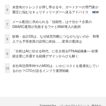
未曾有のトレンドが押し寄せる今、ガートナーの専門家が
6
重圧に悩むセキュリティリーダーへ送るアドバイス
NEW
メール配信に求められる「信頼性」は十分か？企業の
7
DMARC運用が失敗するワケとBIMI導入の勘所
財務・会計DXは、なぜ経営判断につながらないのか BI導
8
入でも予実差異の説明に終始……変革の要諦は
「分析はAIに任せる時代」に生き残るFP&A組織像──好業
9
績企業に共通する組織デザインからひも解く
全社AI活用率99％のMIXIは、いかにコストを最適化してい
10
るのか？CTOが語るインフラ運用戦略
「EnterpriseZine」（エンタープライズジン）は、翔泳社が