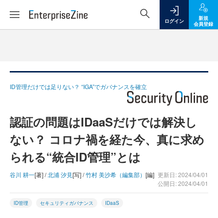
新規
ログイン
会員登録
ID管理だけでは足りない？ “IGA”でガバナンスを確立
認証の問題はIDaaSだけでは解決し
ない？ コロナ禍を経た今、真に求め
られる“統合ID管理”とは
谷川 耕一
[著] /
北浦 汐見
[写] /
竹村 美沙希（編集部）
[編]
更新日: 2024/04/01
公開日: 2024/04/01
ID管理
セキュリティガバナンス
IDaaS