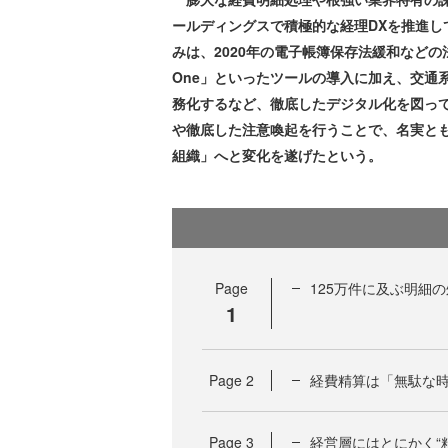
ールディングスで積極的な経理DXを推進し
みは、2020年の電子帳簿保存法緩和などの法改正
One」といったツールの導入に加え、交通系
務化するなど、徹底したデジタル化を図っ
や徹底した注意喚起を行うことで、名実と
組織」へと変化を遂げたという。
Page
125万件に及ぶ明細
1
Page
2
経費精算は「無駄な時
Page
3
経営層にはとにかく“