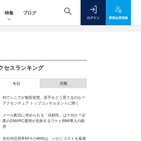
特集
ブログ
ログイン
新規
会員登録
クセスランキング
今日
月間
AIでシニアが無双状態、若手をどう育てるのか？
アクセンチュア トップコンサルタントに聞く
メール配信に求められる「信頼性」は十分か？企
業のDMARC運用が失敗するワケとBIMI導入の勘
所
全社AI活用率99％のMIXIは、いかにコストを最適