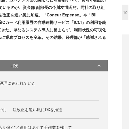
ているのが、資金部 副部長の今川友博氏だ。同社の取り組
10
を追い風に加速。「Concur Expense」や「Bill
ICカード利用履歴の自動連携サービス「ICCI」の利用を義
てきた。単なるシステム導入に留まらず、利用状況の可視化
もに業務プロセスを変革。その結果、経理部が「感謝される
目次
の処理に追われていた
間」 法改正を追い風にDXを推進
粘り強く”／運用はあえて手作業を残して