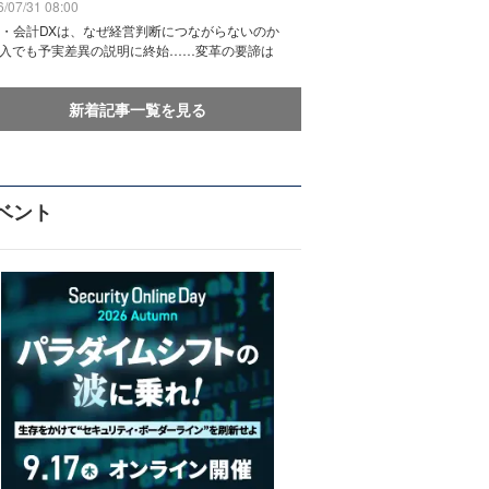
/07/31 08:00
務・会計DXは、なぜ経営判断につながらないのか
導入でも予実差異の説明に終始……変革の要諦は
新着記事一覧を見る
ベント