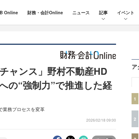
B Online
財務・会計Online
ニュース
記事
イベント
ア
チャンス」野村不動産HD
への“強制力”で推進した経
1
で業務プロセスを変革
2
2026/02/18 09:00
3