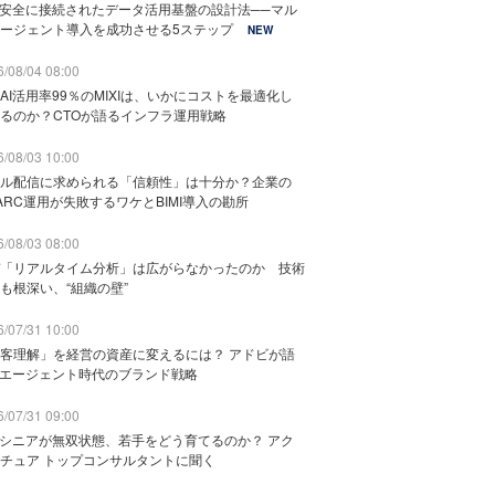
と安全に接続されたデータ活用基盤の設計法──マル
ージェント導入を成功させる5ステップ
NEW
/08/04 08:00
AI活用率99％のMIXIは、いかにコストを最適化し
るのか？CTOが語るインフラ運用戦略
/08/03 10:00
ル配信に求められる「信頼性」は十分か？企業の
ARC運用が失敗するワケとBIMI導入の勘所
/08/03 08:00
「リアルタイム分析」は広がらなかったのか 技術
も根深い、“組織の壁”
/07/31 10:00
客理解」を経営の資産に変えるには？ アドビが語
Iエージェント時代のブランド戦略
/07/31 09:00
でシニアが無双状態、若手をどう育てるのか？ アク
チュア トップコンサルタントに聞く