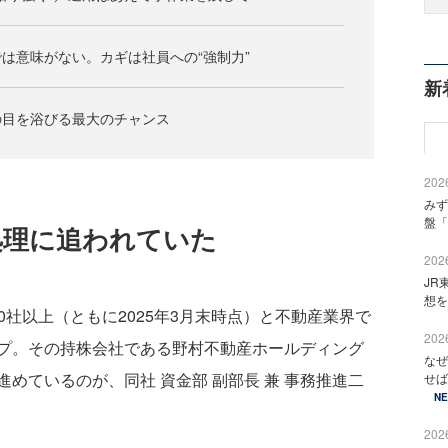
は意味がない。カギは社員への“強制力”
新
の目を浴びる最大のチャンス
2026
みず
盤「
処理に追われていた
2026
JR
想を
0社以上（ともに2025年3月末時点）と不動産業界で
2026
プ。その持株会社である野村不動産ホールディング
なぜ
めているのが、同社 資金部 副部長 兼 事務推進二
せば
N
2026