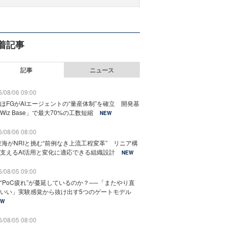
着記事
記事
ニュース
/08/06 09:00
ほFGがAIエージェントの“量産体制”を確立 開発基
Wiz Base」で最大70%の工数短縮
NEW
/08/06 08:00
東海がNRIと挑む“前例なき上流工程変革” リニア構
支えるAI活用と変化に適応できる組織設計
NEW
/08/05 09:00
“PoC疲れ”が蔓延しているのか？──「またやり直
いい」実験感覚から抜け出す5つのゲートモデル
EW
/08/05 08:00