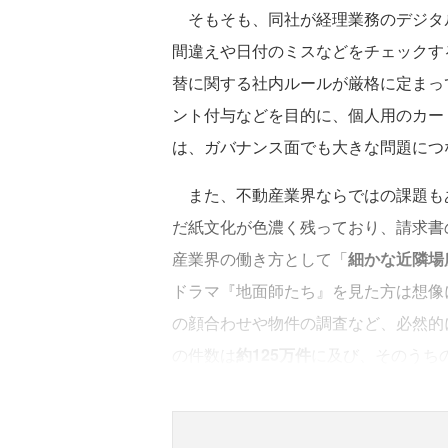
そもそも、同社が経理業務のデジタ
間違えや日付のミスなどをチェックす
替に関する社内ルールが厳格に定まっ
ント付与などを目的に、個人用のカー
は、ガバナンス面でも大きな問題につ
また、不動産業界ならではの課題も
だ紙文化が色濃く残っており、請求書
産業界の働き方として「
細かな近隣場
ドラマ『地面師たち』を見た方は想像
の顔合わせや物件の調査など、必然的
の件数は
約125万件
に及び、そのうち