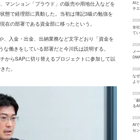
AI
し、マンション「プラウド」の販売や用地仕入などを
チエ
の状態で経理部に異動した。当初は簿記3級の勉強を
2026
に現在の部署である資金部に移ったという。
全社
てい
や、入金・出金、出納業務など文字どおり「資金を
2026
うな働きをしている部署だと今川氏は説明する。
メー
DM
ッチからSAPに切り替えるプロジェクトに参加して以
できた。
2026
なぜ
より
2026
「顧
るA
2026
AI
セン