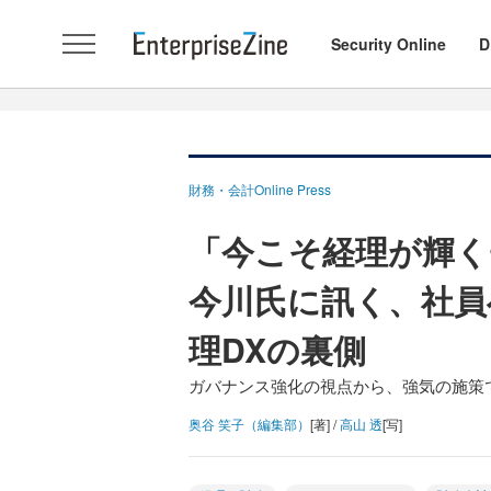
Security Online
D
財務・会計Online Press
「今こそ経理が輝く
今川氏に訊く、社員
理DXの裏側
ガバナンス強化の視点から、強気の施策
奥谷 笑子（編集部）
[著] /
高山 透
[写]