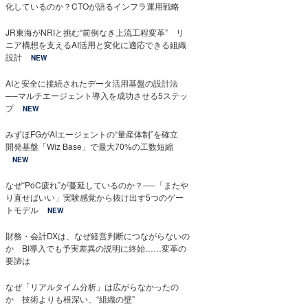
化しているのか？CTOが語るインフラ運用戦略
JR東海がNRIと挑む“前例なき上流工程変革” リ
ニア構想を支えるAI活用と変化に適応できる組織
設計
NEW
AIと安全に接続されたデータ活用基盤の設計法
──マルチエージェント導入を成功させる5ステッ
プ
NEW
みずほFGがAIエージェントの“量産体制”を確立
開発基盤「Wiz Base」で最大70%の工数短縮
NEW
なぜ“PoC疲れ”が蔓延しているのか？──「またや
り直せばいい」実験感覚から抜け出す5つのゲー
トモデル
NEW
財務・会計DXは、なぜ経営判断につながらないの
か BI導入でも予実差異の説明に終始……変革の
要諦は
なぜ「リアルタイム分析」は広がらなかったの
か 技術よりも根深い、“組織の壁”