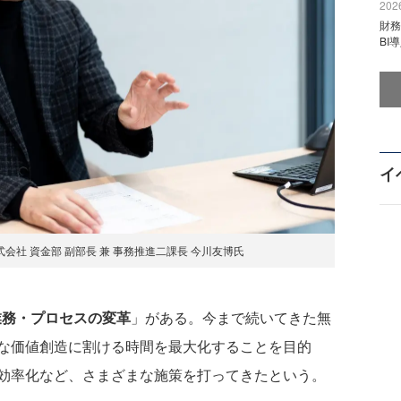
2026
財
BI
イ
社 資金部 副部長 兼 事務推進二課長 今川友博氏
業務・プロセスの変革
」がある。今まで続いてきた無
な価値創造に割ける時間を最大化することを目的
効率化など、さまざまな施策を打ってきたという。