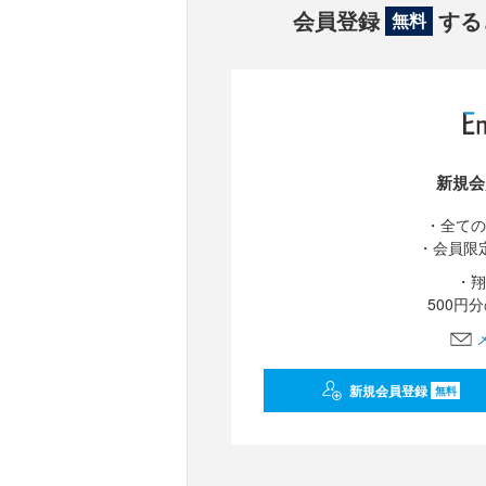
会員登録
する
無料
新規会
・全ての
・会員限
・翔
500円
新規会員登録
無料