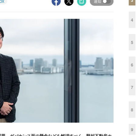
DX
通知
4
5
6
7
8
9
題、ガバナンス面の懸念などを解消すべく、野村不動産ホ