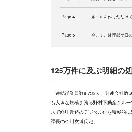
Page
4
ルールを作っただけで
Page
5
今こそ、経理部が日
125万件に及ぶ明細の
連結従業員数8,732人、関連会社数5
も大きな規模を誇る野村不動産グルー
スで経理業務のデジタル化を積極的に進
課長の今川友博氏だ。