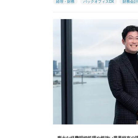
経理・財務
バックオフィスDX
財務会計
膨大な経費明細処理や根強い業界特有の課