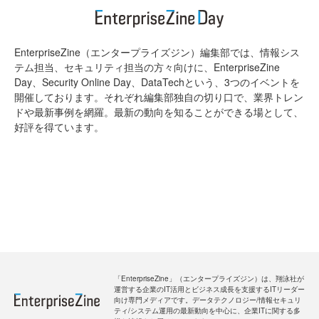
EnterpriseZine（エンタープライズジン）編集部では、情報シス
テム担当、セキュリティ担当の方々向けに、EnterpriseZine
Day、Security Online Day、DataTechという、3つのイベントを
開催しております。それぞれ編集部独自の切り口で、業界トレン
ドや最新事例を網羅。最新の動向を知ることができる場として、
好評を得ています。
「EnterpriseZine」（エンタープライズジン）は、翔泳社が
運営する企業のIT活用とビジネス成長を支援するITリーダー
向け専門メディアです。データテクノロジー/情報セキュリ
ティ/システム運用の最新動向を中心に、企業ITに関する多