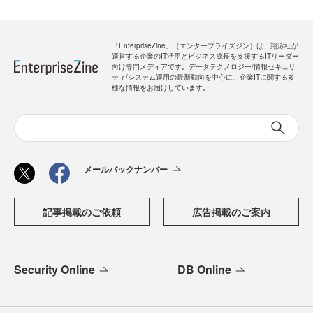
「EnterpriseZine」（エンタープライズジン）は、翔泳社が
運営する企業のIT活用とビジネス成長を支援するITリーダー
向け専門メディアです。データテクノロジー/情報セキュリ
ティ/システム運用の最新動向を中心に、企業ITに関する多
様な情報をお届けしています。
メールバックナンバー
記事掲載のご依頼
広告掲載のご案内
Security Online
DB Online