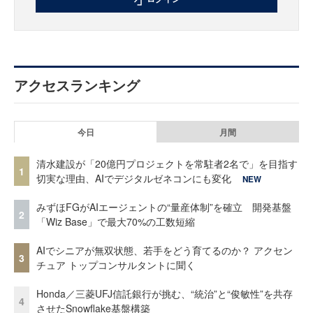
アクセスランキング
今日
月間
清水建設が「20億円プロジェクトを常駐者2名で」を目指す
1
切実な理由、AIでデジタルゼネコンにも変化
NEW
みずほFGがAIエージェントの“量産体制”を確立 開発基盤
2
「Wiz Base」で最大70%の工数短縮
AIでシニアが無双状態、若手をどう育てるのか？ アクセン
3
チュア トップコンサルタントに聞く
Honda／三菱UFJ信託銀行が挑む、“統治”と“俊敏性”を共存
4
させたSnowflake基盤構築