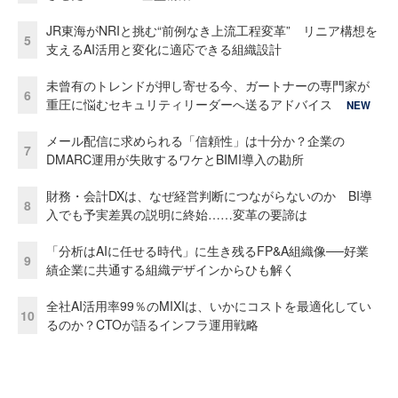
JR東海がNRIと挑む“前例なき上流工程変革” リニア構想を
5
支えるAI活用と変化に適応できる組織設計
未曾有のトレンドが押し寄せる今、ガートナーの専門家が
6
重圧に悩むセキュリティリーダーへ送るアドバイス
NEW
メール配信に求められる「信頼性」は十分か？企業の
7
DMARC運用が失敗するワケとBIMI導入の勘所
財務・会計DXは、なぜ経営判断につながらないのか BI導
8
入でも予実差異の説明に終始……変革の要諦は
「分析はAIに任せる時代」に生き残るFP&A組織像──好業
9
績企業に共通する組織デザインからひも解く
全社AI活用率99％のMIXIは、いかにコストを最適化してい
10
るのか？CTOが語るインフラ運用戦略