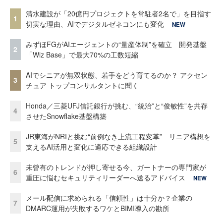
清水建設が「20億円プロジェクトを常駐者2名で」を目指す
1
切実な理由、AIでデジタルゼネコンにも変化
NEW
みずほFGがAIエージェントの“量産体制”を確立 開発基盤
2
「Wiz Base」で最大70%の工数短縮
AIでシニアが無双状態、若手をどう育てるのか？ アクセン
3
チュア トップコンサルタントに聞く
Honda／三菱UFJ信託銀行が挑む、“統治”と“俊敏性”を共存
4
させたSnowflake基盤構築
JR東海がNRIと挑む“前例なき上流工程変革” リニア構想を
5
支えるAI活用と変化に適応できる組織設計
未曾有のトレンドが押し寄せる今、ガートナーの専門家が
6
重圧に悩むセキュリティリーダーへ送るアドバイス
NEW
メール配信に求められる「信頼性」は十分か？企業の
7
DMARC運用が失敗するワケとBIMI導入の勘所