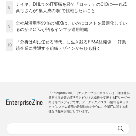
ナイキ、DHLでのIT要職を経て「ロッテ」のCIOに──丸茂
8
眞弓さんが“集大成の場”で挑戦したいこと
全社AI活用率99％のMIXIは、いかにコストを最適化してい
9
るのか？CTOが語るインフラ運用戦略
「分析はAIに任せる時代」に生き残るFP&A組織像──好業
10
績企業に共通する組織デザインからひも解く
「EnterpriseZine」（エンタープライズジン）は、翔泳社が
運営する企業のIT活用とビジネス成長を支援するITリーダー
向け専門メディアです。データテクノロジー/情報セキュリ
ティ/システム運用の最新動向を中心に、企業ITに関する多
様な情報をお届けしています。