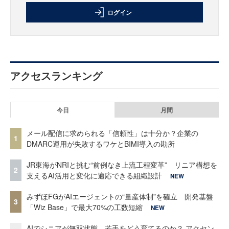
ログイン
アクセスランキング
今日
月間
メール配信に求められる「信頼性」は十分か？企業の
1
DMARC運用が失敗するワケとBIMI導入の勘所
JR東海がNRIと挑む“前例なき上流工程変革” リニア構想を
2
支えるAI活用と変化に適応できる組織設計
NEW
みずほFGがAIエージェントの“量産体制”を確立 開発基盤
3
「Wiz Base」で最大70%の工数短縮
NEW
AIでシニアが無双状態、若手をどう育てるのか？ アクセン