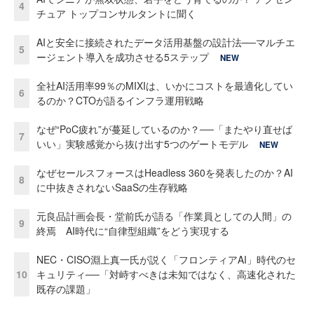
4
チュア トップコンサルタントに聞く
AIと安全に接続されたデータ活用基盤の設計法──マルチエ
5
ージェント導入を成功させる5ステップ
NEW
全社AI活用率99％のMIXIは、いかにコストを最適化してい
6
るのか？CTOが語るインフラ運用戦略
なぜ“PoC疲れ”が蔓延しているのか？──「またやり直せば
7
いい」実験感覚から抜け出す5つのゲートモデル
NEW
なぜセールスフォースはHeadless 360を発表したのか？AI
8
に中抜きされないSaaSの生存戦略
元良品計画会長・堂前氏が語る「作業員としての人間」の
9
終焉 AI時代に“自律型組織”をどう実現する
NEC・CISO淵上真一氏が説く「フロンティアAI」時代のセ
10
キュリティ──「対峙すべきは未知ではなく、高速化された
既存の課題」