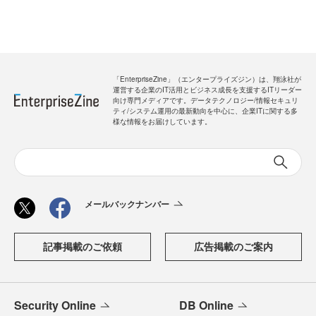
「EnterpriseZine」（エンタープライズジン）は、翔泳社が
運営する企業のIT活用とビジネス成長を支援するITリーダー
向け専門メディアです。データテクノロジー/情報セキュリ
ティ/システム運用の最新動向を中心に、企業ITに関する多
様な情報をお届けしています。
メールバックナンバー
記事掲載のご依頼
広告掲載のご案内
Security Online
DB Online