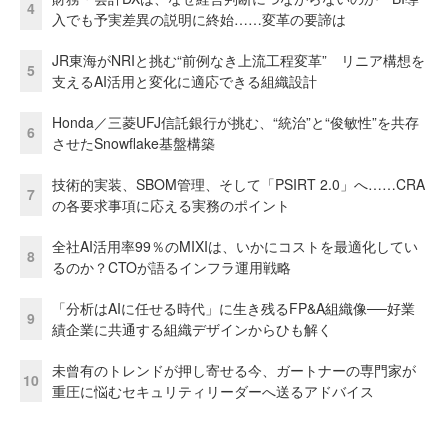
4
入でも予実差異の説明に終始……変革の要諦は
JR東海がNRIと挑む“前例なき上流工程変革” リニア構想を
5
支えるAI活用と変化に適応できる組織設計
Honda／三菱UFJ信託銀行が挑む、“統治”と“俊敏性”を共存
6
させたSnowflake基盤構築
技術的実装、SBOM管理、そして「PSIRT 2.0」へ……CRA
7
の各要求事項に応える実務のポイント
全社AI活用率99％のMIXIは、いかにコストを最適化してい
8
るのか？CTOが語るインフラ運用戦略
「分析はAIに任せる時代」に生き残るFP&A組織像──好業
9
績企業に共通する組織デザインからひも解く
未曾有のトレンドが押し寄せる今、ガートナーの専門家が
10
重圧に悩むセキュリティリーダーへ送るアドバイス