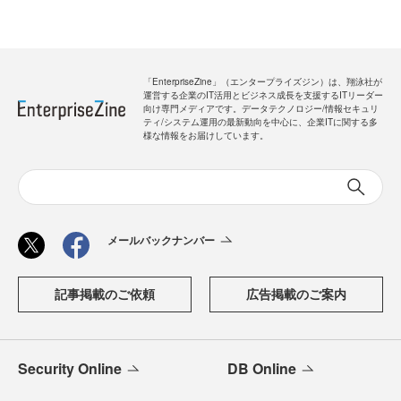
「EnterpriseZine」（エンタープライズジン）は、翔泳社が
運営する企業のIT活用とビジネス成長を支援するITリーダー
向け専門メディアです。データテクノロジー/情報セキュリ
ティ/システム運用の最新動向を中心に、企業ITに関する多
様な情報をお届けしています。
メールバックナンバー
記事掲載のご依頼
広告掲載のご案内
Security Online
DB Online