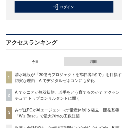
ログイン
アクセスランキング
今日
月間
清水建設が「20億円プロジェクトを常駐者2名で」を目指す
1
切実な理由、AIでデジタルゼネコンにも変化
AIでシニアが無双状態、若手をどう育てるのか？ アクセン
2
チュア トップコンサルタントに聞く
みずほFGがAIエージェントの“量産体制”を確立 開発基盤
3
「Wiz Base」で最大70%の工数短縮
財務・会計DXは、なぜ経営判断につながらないのか BI導