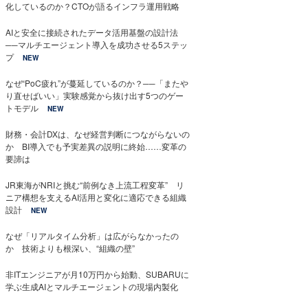
化しているのか？CTOが語るインフラ運用戦略
AIと安全に接続されたデータ活用基盤の設計法
──マルチエージェント導入を成功させる5ステッ
プ
NEW
なぜ“PoC疲れ”が蔓延しているのか？──「またや
り直せばいい」実験感覚から抜け出す5つのゲー
トモデル
NEW
財務・会計DXは、なぜ経営判断につながらないの
か BI導入でも予実差異の説明に終始……変革の
要諦は
JR東海がNRIと挑む“前例なき上流工程変革” リ
ニア構想を支えるAI活用と変化に適応できる組織
設計
NEW
なぜ「リアルタイム分析」は広がらなかったの
か 技術よりも根深い、“組織の壁”
非ITエンジニアが月10万円から始動、SUBARUに
学ぶ生成AIとマルチエージェントの現場内製化