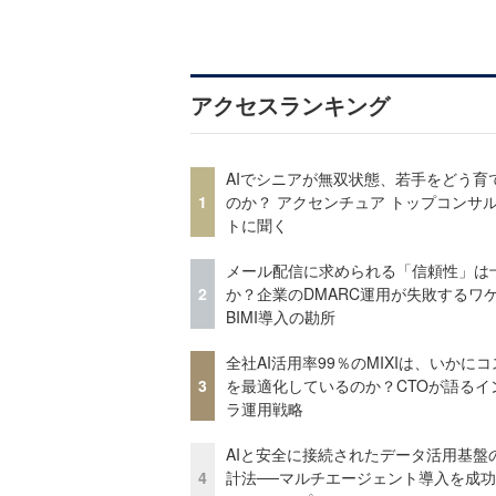
アクセスランキング
AIでシニアが無双状態、若手をどう育
1
のか？ アクセンチュア トップコンサ
トに聞く
メール配信に求められる「信頼性」は
2
か？企業のDMARC運用が失敗するワ
BIMI導入の勘所
全社AI活用率99％のMIXIは、いかに
3
を最適化しているのか？CTOが語るイ
ラ運用戦略
AIと安全に接続されたデータ活用基盤
4
計法──マルチエージェント導入を成