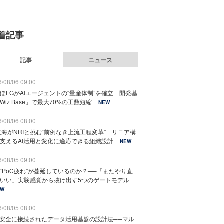
着記事
記事
ニュース
/08/06 09:00
ほFGがAIエージェントの“量産体制”を確立 開発基
Wiz Base」で最大70%の工数短縮
NEW
/08/06 08:00
東海がNRIと挑む“前例なき上流工程変革” リニア構
支えるAI活用と変化に適応できる組織設計
NEW
/08/05 09:00
“PoC疲れ”が蔓延しているのか？──「またやり直
いい」実験感覚から抜け出す5つのゲートモデル
EW
/08/05 08:00
と安全に接続されたデータ活用基盤の設計法──マル