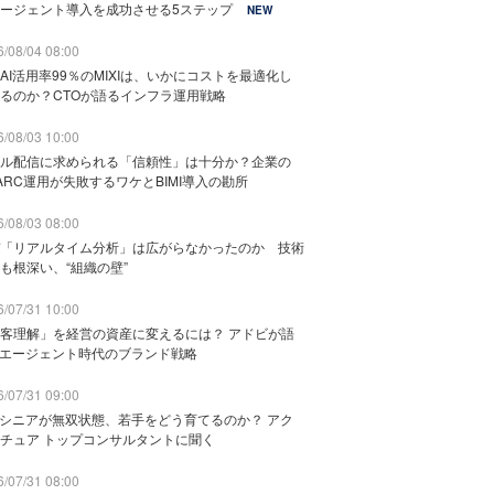
ージェント導入を成功させる5ステップ
NEW
/08/04 08:00
AI活用率99％のMIXIは、いかにコストを最適化し
るのか？CTOが語るインフラ運用戦略
/08/03 10:00
ル配信に求められる「信頼性」は十分か？企業の
ARC運用が失敗するワケとBIMI導入の勘所
/08/03 08:00
「リアルタイム分析」は広がらなかったのか 技術
も根深い、“組織の壁”
/07/31 10:00
客理解」を経営の資産に変えるには？ アドビが語
Iエージェント時代のブランド戦略
/07/31 09:00
でシニアが無双状態、若手をどう育てるのか？ アク
チュア トップコンサルタントに聞く
/07/31 08:00