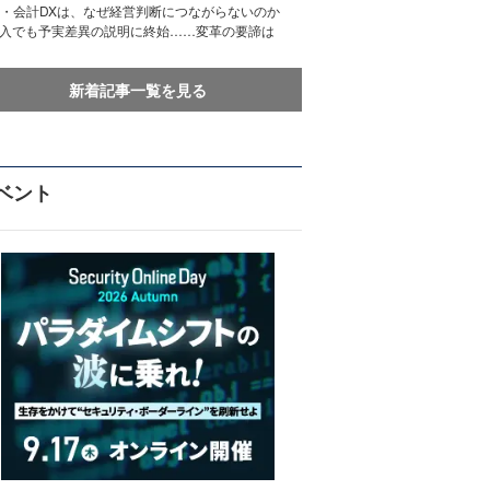
務・会計DXは、なぜ経営判断につながらないのか
導入でも予実差異の説明に終始……変革の要諦は
新着記事一覧を見る
ベント