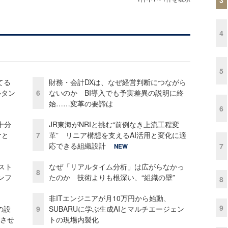
4
5
てる
財務・会計DXは、なぜ経営判断につながら
ルタン
6
ないのか BI導入でも予実差異の説明に終
始……変革の要諦は
6
十分
JR東海がNRIと挑む“前例なき上流工程変
ケと
7
革” リニア構想を支えるAI活用と変化に適
応できる組織設計
7
NEW
コスト
なぜ「リアルタイム分析」は広がらなかっ
8
ンフ
たのか 技術よりも根深い、“組織の壁”
8
非ITエンジニアが月10万円から始動、
9
の設
9
SUBARUに学ぶ生成AIとマルチエージェン
功させ
トの現場内製化