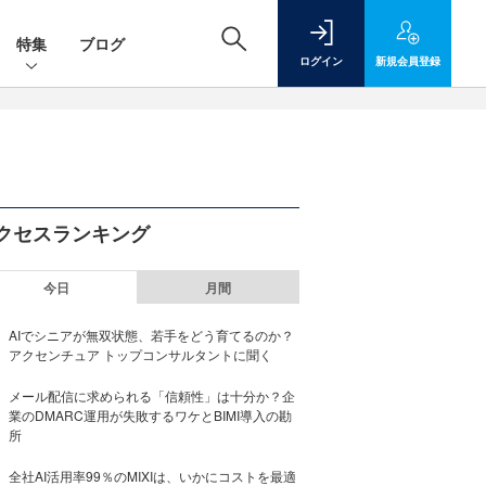
特集
ブログ
ログイン
新規
会員登録
クセスランキング
今日
月間
AIでシニアが無双状態、若手をどう育てるのか？
アクセンチュア トップコンサルタントに聞く
メール配信に求められる「信頼性」は十分か？企
業のDMARC運用が失敗するワケとBIMI導入の勘
所
全社AI活用率99％のMIXIは、いかにコストを最適