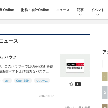
B Online
財務・会計Online
ニュース
記事
イベント
とニュース
ア
極の」ハウツー
このハウツーではOpenSSHを使
密鍵ペアおよび強力なパスフ...
1
ssh
OpenSSH
システム
0
2
2007/10/17
1件中1～1件を表示
3