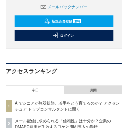
メールバックナンバー
新規会員登録
無料
ログイン
アクセスランキング
今日
月間
AIでシニアが無双状態、若手をどう育てるのか？ アクセン
1
チュア トップコンサルタントに聞く
メール配信に求められる「信頼性」は十分か？企業の
2
DMARC運用が失敗するワケとBIMI導入の勘所