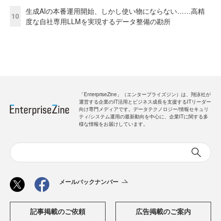
生成AIの本番運用開始、しかし使い物にならない……高精
10
度な自社専用LLMを実現するデータ整備の勘所
「EnterpriseZine」（エンタープライズジン）は、翔泳社が
運営する企業のIT活用とビジネス成長を支援するITリーダー
向け専門メディアです。データテクノロジー/情報セキュリ
ティ/システム運用の最新動向を中心に、企業ITに関する多
様な情報をお届けしています。
メールバックナンバー
記事掲載のご依頼
広告掲載のご案内