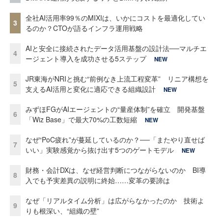
全社AI活用率99％のMIXIは、いかにコストを最適化してい
3
るのか？CTOが語るインフラ運用戦略
AIと安全に接続されたデータ活用基盤の設計法──マルチエ
4
ージェント導入を成功させる5ステップ
NEW
JR東海がNRIと挑む“前例なき上流工程変革” リニア構想を
5
支えるAI活用と変化に適応できる組織設計
NEW
みずほFGがAIエージェントの“量産体制”を確立 開発基盤
6
「Wiz Base」で最大70%の工数短縮
NEW
なぜ“PoC疲れ”が蔓延しているのか？──「またやり直せば
7
いい」実験感覚から抜け出す5つのゲートモデル
NEW
財務・会計DXは、なぜ経営判断につながらないのか BI導
8
入でも予実差異の説明に終始……変革の要諦は
なぜ「リアルタイム分析」は広がらなかったのか 技術よ
9
りも根深い、“組織の壁”