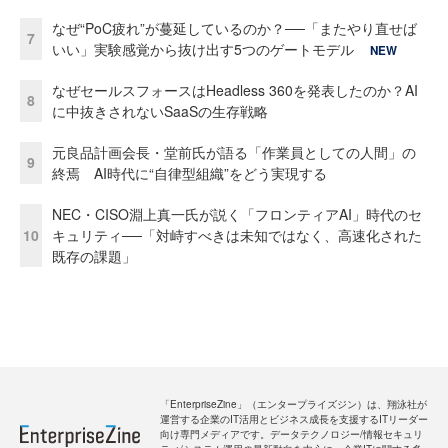
なぜ“PoC疲れ”が蔓延しているのか？──「またやり直せば
7
いい」実験感覚から抜け出す5つのゲートモデル
NEW
なぜセールスフォースはHeadless 360を発表したのか？AI
8
に中抜きされないSaaSの生存戦略
元良品計画会長・堂前氏が語る「作業員としての人間」の
9
終焉 AI時代に“自律型組織”をどう実現する
NEC・CISO淵上真一氏が説く「フロンティアAI」時代のセ
10
キュリティ──「対峙すべきは未知ではなく、高速化された
既存の課題」
「EnterpriseZine」（エンタープライズジン）は、翔泳社が
運営する企業のIT活用とビジネス成長を支援するITリーダー
向け専門メディアです。データテクノロジー/情報セキュリ