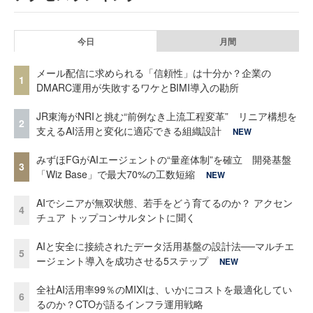
今日
月間
メール配信に求められる「信頼性」は十分か？企業の
1
DMARC運用が失敗するワケとBIMI導入の勘所
JR東海がNRIと挑む“前例なき上流工程変革” リニア構想を
2
支えるAI活用と変化に適応できる組織設計
NEW
みずほFGがAIエージェントの“量産体制”を確立 開発基盤
3
「Wiz Base」で最大70%の工数短縮
NEW
AIでシニアが無双状態、若手をどう育てるのか？ アクセン
4
チュア トップコンサルタントに聞く
AIと安全に接続されたデータ活用基盤の設計法──マルチエ
5
ージェント導入を成功させる5ステップ
NEW
全社AI活用率99％のMIXIは、いかにコストを最適化してい
6
るのか？CTOが語るインフラ運用戦略