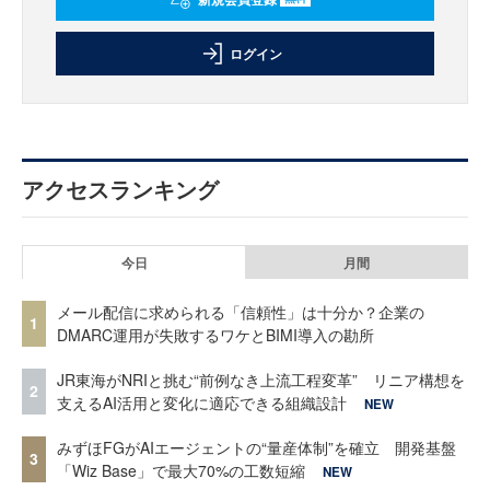
ログイン
アクセスランキング
今日
月間
メール配信に求められる「信頼性」は十分か？企業の
1
DMARC運用が失敗するワケとBIMI導入の勘所
JR東海がNRIと挑む“前例なき上流工程変革” リニア構想を
2
支えるAI活用と変化に適応できる組織設計
NEW
みずほFGがAIエージェントの“量産体制”を確立 開発基盤
3
「Wiz Base」で最大70%の工数短縮
NEW