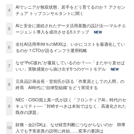
AIでシニアが無双状態、若手をどう育てるのか？ アクセン
4
チュア トップコンサルタントに聞く
AIと安全に接続されたデータ活用基盤の設計法──マルチエ
5
ージェント導入を成功させる5ステップ
NEW
全社AI活用率99％のMIXIは、いかにコストを最適化してい
6
るのか？CTOが語るインフラ運用戦略
なぜ“PoC疲れ”が蔓延しているのか？──「またやり直せば
7
いい」実験感覚から抜け出す5つのゲートモデル
NEW
元良品計画会長・堂前氏が語る「作業員としての人間」の
8
終焉 AI時代に“自律型組織”をどう実現する
NEC・CISO淵上真一氏が説く「フロンティアAI」時代のセ
9
キュリティ──「対峙すべきは未知ではなく、高速化された
既存の課題」
財務・会計DXは、なぜ経営判断につながらないのか BI導
10
入でも予実差異の説明に終始……変革の要諦は