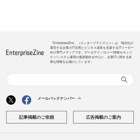
「EnterpriseZine」（エンタープライズジン）は、翔泳社が
運営する企業のIT活用とビジネス成長を支援するITリーダー
向け専門メディアです。データテクノロジー/情報セキュリ
ティ/システム運用の最新動向を中心に、企業ITに関する多
様な情報をお届けしています。
メールバックナンバー
記事掲載のご依頼
広告掲載のご案内