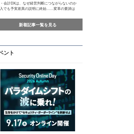
務・会計DXは、なぜ経営判断につながらないのか
導入でも予実差異の説明に終始……変革の要諦は
新着記事一覧を見る
ベント