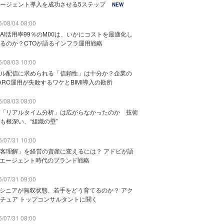
ージェント導入を成功させる5ステップ
NEW
/08/04 08:00
AI活用率99％のMIXIは、いかにコストを最適化し
るのか？CTOが語るインフラ運用戦略
/08/03 10:00
ル配信に求められる「信頼性」は十分か？企業の
ARC運用が失敗するワケとBIMI導入の勘所
/08/03 08:00
「リアルタイム分析」は広がらなかったのか 技術
も根深い、“組織の壁”
/07/31 10:00
客理解」を経営の資産に変えるには？ アドビが語
Iエージェント時代のブランド戦略
/07/31 09:00
でシニアが無双状態、若手をどう育てるのか？ アク
チュア トップコンサルタントに聞く
/07/31 08:00