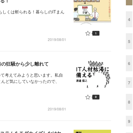
斬る！
もしくは斬られる！暮らしのITまん
4
1
2019/08/01
5
6
、巷の狂騒から少し離れて
いて考えてみようと思います。私自
とんど気にしていなかったので、
7
0
8
2019/08/01
9