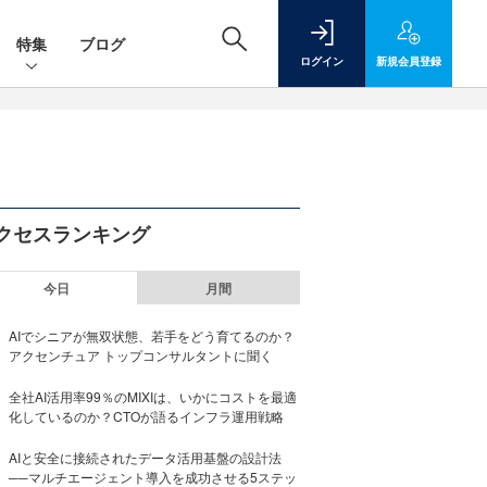
特集
ブログ
ログイン
新規
会員登録
クセスランキング
今日
月間
AIでシニアが無双状態、若手をどう育てるのか？
アクセンチュア トップコンサルタントに聞く
全社AI活用率99％のMIXIは、いかにコストを最適
化しているのか？CTOが語るインフラ運用戦略
AIと安全に接続されたデータ活用基盤の設計法
──マルチエージェント導入を成功させる5ステッ