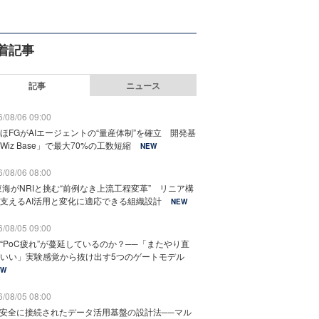
着記事
記事
ニュース
/08/06 09:00
ほFGがAIエージェントの“量産体制”を確立 開発基
Wiz Base」で最大70%の工数短縮
NEW
/08/06 08:00
東海がNRIと挑む“前例なき上流工程変革” リニア構
支えるAI活用と変化に適応できる組織設計
NEW
/08/05 09:00
“PoC疲れ”が蔓延しているのか？──「またやり直
いい」実験感覚から抜け出す5つのゲートモデル
EW
/08/05 08:00
と安全に接続されたデータ活用基盤の設計法──マル