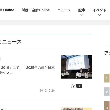
B Online
財務・会計Online
ニュース
記事
イベント
とニュース
ア
て
ch 2019」にて、「2025年の崖と日本
シス...
1
0
2019/12/26
2
3