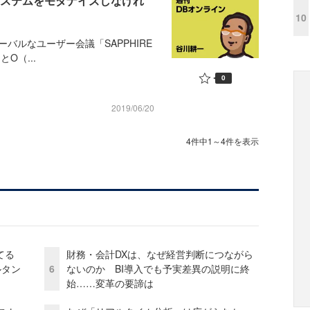
システムをモダナイズしなけれ
10
ルなユーザー会議「SAPPHIRE
とO（...
0
2019/06/20
4件中1～4件を表示
てる
財務・会計DXは、なぜ経営判断につながら
ルタン
6
ないのか BI導入でも予実差異の説明に終
始……変革の要諦は