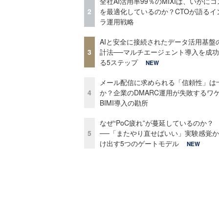
全社AI活用率99％のMIXIは、いかに
2
を最適化しているのか？CTOが語るイ
ラ運用戦略
AIと安全に接続されたデータ活用基盤
3
計法──マルチエージェント導入を成
る5ステップ
NEW
メール配信に求められる「信頼性」は
4
か？企業のDMARC運用が失敗するワ
BIMI導入の勘所
なぜ“PoC疲れ”が蔓延しているのか？
5
──「またやり直せばいい」実験感覚
け出す5つのゲートモデル
NEW