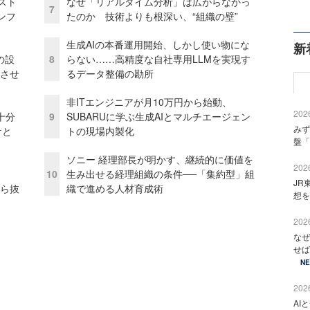
コスト
なぜ「リアルタイム分析」は広がらなかっ
7
ンフ
たのか 技術よりも根深い、“組織の壁”
生成AIの本番運用開始、しかし使い物にな
新
の設
8
らない……高精度な自社専用LLMを実現す
功させ
るデータ整備の勘所
非ITエンジニアが月10万円から始動、
2026
十分
9
SUBARUに学ぶ生成AIとマルチエージェン
みず
ケと
トの現場内製化
盤「
ソニー 経理部長が明かす、継続的に価値を
2026
10
生み出せる経理組織の条件──「集約型」組
JR
から抜
織で進める人材育成術
想を
2026
なぜ
せば
N
2026
AI