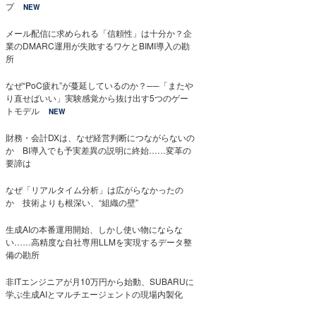
プ
NEW
メール配信に求められる「信頼性」は十分か？企
業のDMARC運用が失敗するワケとBIMI導入の勘
所
なぜ“PoC疲れ”が蔓延しているのか？──「またや
り直せばいい」実験感覚から抜け出す5つのゲー
トモデル
NEW
財務・会計DXは、なぜ経営判断につながらないの
か BI導入でも予実差異の説明に終始……変革の
要諦は
なぜ「リアルタイム分析」は広がらなかったの
か 技術よりも根深い、“組織の壁”
生成AIの本番運用開始、しかし使い物にならな
い……高精度な自社専用LLMを実現するデータ整
備の勘所
非ITエンジニアが月10万円から始動、SUBARUに
学ぶ生成AIとマルチエージェントの現場内製化