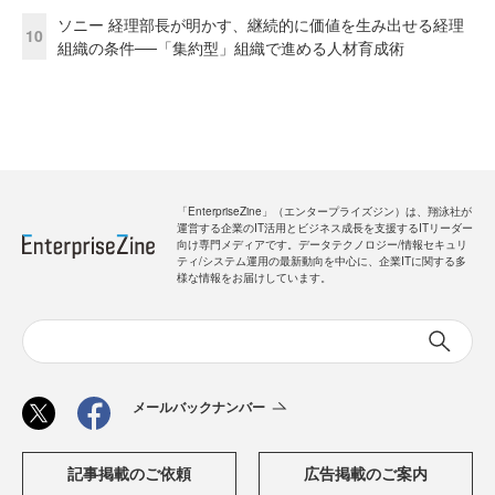
ソニー 経理部長が明かす、継続的に価値を生み出せる経理
10
組織の条件──「集約型」組織で進める人材育成術
「EnterpriseZine」（エンタープライズジン）は、翔泳社が
運営する企業のIT活用とビジネス成長を支援するITリーダー
向け専門メディアです。データテクノロジー/情報セキュリ
ティ/システム運用の最新動向を中心に、企業ITに関する多
様な情報をお届けしています。
メールバックナンバー
記事掲載のご依頼
広告掲載のご案内