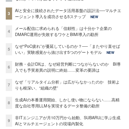
AIと安全に接続されたデータ活用基盤の設計法──マルチエ
3
ージェント導入を成功させる5ステップ
NEW
メール配信に求められる「信頼性」は十分か？企業の
4
DMARC運用が失敗するワケとBIMI導入の勘所
なぜ“PoC疲れ”が蔓延しているのか？──「またやり直せば
5
いい」実験感覚から抜け出す5つのゲートモデル
NEW
財務・会計DXは、なぜ経営判断につながらないのか BI導
6
入でも予実差異の説明に終始……変革の要諦は
なぜ「リアルタイム分析」は広がらなかったのか 技術よ
7
りも根深い、“組織の壁”
生成AIの本番運用開始、しかし使い物にならない……高精
8
度な自社専用LLMを実現するデータ整備の勘所
非ITエンジニアが月10万円から始動、SUBARUに学ぶ生成
9
AIとマルチエージェントの現場内製化